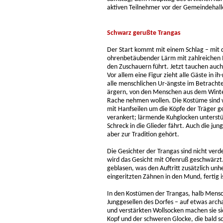
aktiven Teilnehmer vor der Gemeindehalle.
Schwarz gerußte Trangas
Der Start kommt mit einem Schlag – mit d
ohrenbetäubender Lärm mit zahlreichen 
den Zuschauern führt. Jetzt tauchen auch 
Vor allem eine Figur zieht alle Gäste in i
alle menschlichen Ur-ängste im Betrachter
ärgern, von den Menschen aus dem Winte
Rache nehmen wollen. Die Kostüme sind w
mit Hanfseilen um die Köpfe der Träger g
verankert; lärmende Kuhglocken unterstüt
Schreck in die Glieder fährt. Auch die jun
aber zur Tradition gehört.
Die Gesichter der Trangas sind nicht ve
wird das Gesicht mit Ofenruß geschwärzt
geblasen, was den Auftritt zusätzlich un
eingeritzten Zähnen in den Mund, fertig i
In den Kostümen der Trangas, halb Mensch,
Junggesellen des Dorfes – auf etwas arc
und verstärkten Wollsocken machen sie s
Kopf und der schweren Glocke, die bald 