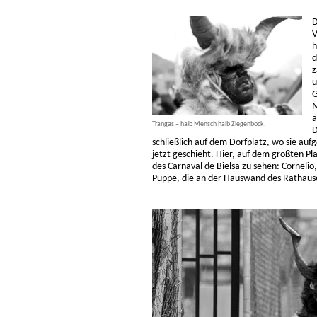
D
V
h
d
z
u
G
M
a
Trangas – halb Mensch halb Ziegenbock.
D
schließlich auf dem Dorfplatz, wo sie auf
jetzt geschieht. Hier, auf dem größten Pla
des Carnaval de Bielsa zu sehen: Corneli
Puppe, die an der Hauswand des Rathause