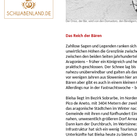
Der Onso, der Bär, wird von den Domadoro, den Bändigern,
Das Reich der Bären
Zahllose Sagen und Legenden ranken sic
unwirtlichen Höhen die Grenzlinie zwisch
zwischen den beiden Seiten jahrhunderte
Aragoniens – früher ein Königreich und 
praktisch geschlossen. Der Schnee lag bis
nahezu unüberwindbar und galten als das 
vor wenigen Jahren aus Slowenien hier an
Bären aber gibt es auch in einem kleinen 
Allerdings nur in der Fastnachtswoche – b
Bielsa liegt im Bezirk Sobrarbe, im Norde
Pico de Aneto, mit 3404 Metern der zwei
das aragonische Städtchen im Winter nac
Gemeinde mit ihren rund fünfhundert Einw
nahen, unwesentlich größeren Dorf Arre
Dann kam der Durchbruch, im Wortsinne: 
Infrastruktur hat sich ein wenig Tourism
Unterkünfte hat Bielsa heute zu bieten. Di