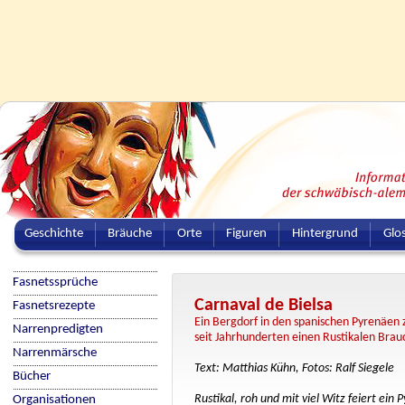
Geschichte
Bräuche
Orte
Figuren
Hintergrund
Glo
Fasnetssprüche
Carnaval de Bielsa
Fasnetsrezepte
Ein Bergdorf in den spanischen Pyrenäen 
Narrenpredigten
seit Jahrhunderten einen Rustikalen Brau
Narrenmärsche
Text: Matthias Kühn, Fotos: Ralf Siegele
Bücher
Rustikal, roh und mit viel Witz feiert ein
Organisationen