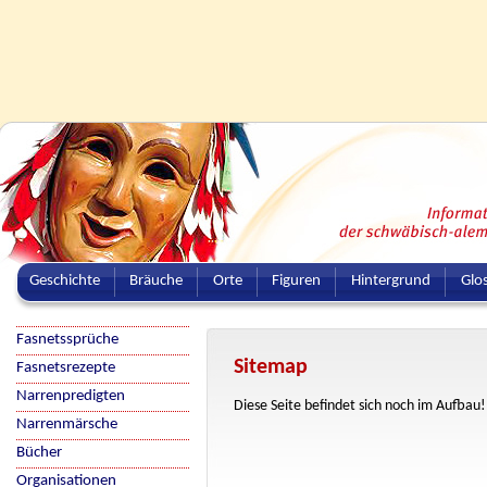
Geschichte
Bräuche
Orte
Figuren
Hintergrund
Glo
Fasnetssprüche
Sitemap
Fasnetsrezepte
Narrenpredigten
Diese Seite befindet sich noch im Aufbau!
Narrenmärsche
Bücher
Organisationen