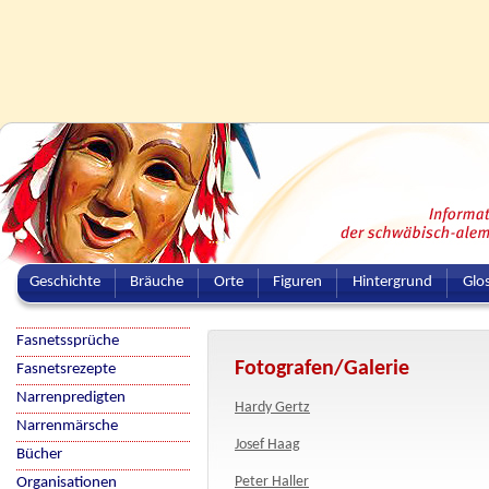
Geschichte
Bräuche
Orte
Figuren
Hintergrund
Glo
Fasnetssprüche
Fotografen/Galerie
Fasnetsrezepte
Narrenpredigten
Hardy Gertz
Narrenmärsche
Josef Haag
Bücher
Peter Haller
Organisationen