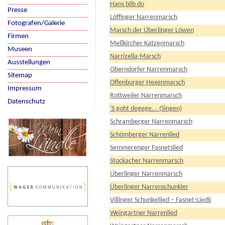
Hans blib do
Presse
Löffinger Narrenmarsch
Fotografen/Galerie
Marsch der Überlinger Löwen
Firmen
Meßkircher Katzenmarsch
Museen
Narrizella-Marsch
Ausstellungen
Oberndorfer Narrenmarsch
Sitemap
Offenburger Hexenmarsch
Impressum
Rottweiler Narrenmarsch
Datenschutz
'S goht degege... (Singen)
Schramberger Narrenmarsch
Schömberger Narrenlied
Semmerenger Fasnetslied
Stockacher Narrenmarsch
Überlinger Narrenmarsch
Überlinger Narrenschunkler
Villinger Schunkellied – Fasnet-Liedli
Weingartner Narrenlied