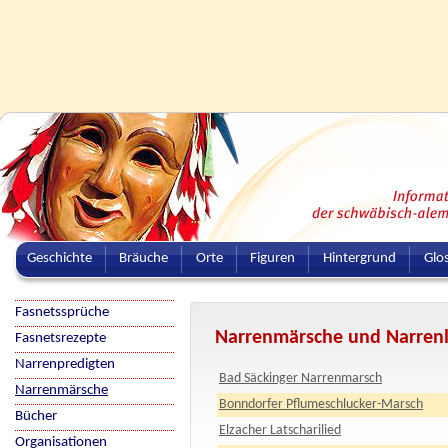
Geschichte
Bräuche
Orte
Figuren
Hintergrund
Glo
Fasnetssprüche
Narrenmärsche und Narrenl
Fasnetsrezepte
Narrenpredigten
Bad Säckinger Narrenmarsch
Narrenmärsche
Bonndorfer Pflumeschlucker-Marsch
Bücher
Elzacher Latscharilied
Organisationen