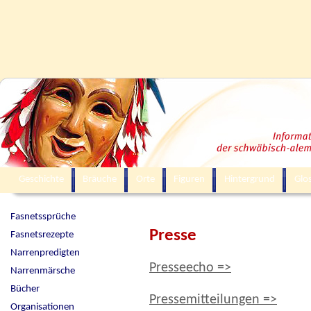
Geschichte
Bräuche
Orte
Figuren
Hintergrund
Glo
Fasnetssprüche
Presse
Fasnetsrezepte
Narrenpredigten
Presseecho =>
Narrenmärsche
Bücher
Pressemitteilungen =>
Organisationen