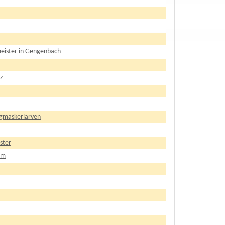
lmeister in Gengenbach
tz
ergmaskerlarven
ster
im