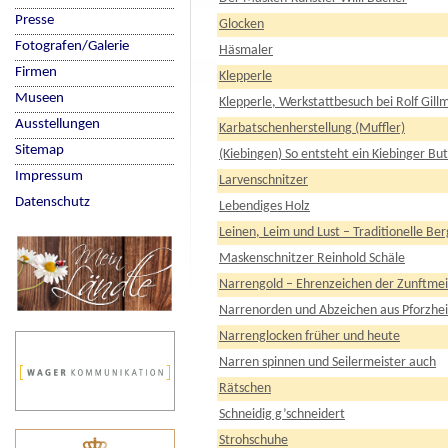
Presse
Glocken
Fotografen/Galerie
Häsmaler
Firmen
Klepperle
Museen
Klepperle, Werkstattbesuch bei Rolf Gil
Ausstellungen
Karbatschenherstellung (Muffler)
Sitemap
(Kiebingen) So entsteht ein Kiebinger Bu
Impressum
Larvenschnitzer
Datenschutz
Lebendiges Holz
Leinen, Leim und Lust – Traditionelle B
Maskenschnitzer Reinhold Schäle
Narrengold – Ehrenzeichen der Zunftmei
Narrenorden und Abzeichen aus Pforzhe
Narrenglocken früher und heute
Narren spinnen und Seilermeister auch
Rätschen
Schneidig g’schneidert
Strohschuhe