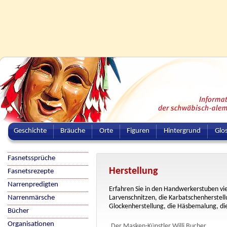
Geschichte
Bräuche
Orte
Figuren
Hintergrund
Glo
Fasnetssprüche
Herstellung
Fasnetsrezepte
Narrenpredigten
Erfahren Sie in den Handwerkerstuben vi
Narrenmärsche
Larvenschnitzen, die Karbatschenherstell
Glockenherstellung, die Häsbemalung, die
Bücher
Organisationen
Der Masken-Künstler Willi Bucher