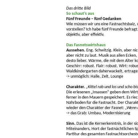
Das dritte Bild
So schaut’s aus
Fünf Freunde – fünf Gedanken
Wie müssen wir uns eine Fastnachtsbaiz,
vorstellen? Ich habe fünf Freunde befragt.
objektiv, aber effektiv.
Das Fasnetswirtshaus
Aussehen.
Eng. Schwitzig. Klein, aber nic
aber nicht zu laut. Musik aus allen Ecke
desto lieber. Wärme, die mit dem Alter k
Geschirr: robust. Flair: robust. Wirt: rob
Waldkindergarten daherwackelt, ertrage
-> unmöglich: Halle, Zelt, Lounge
Charakter.
„Kittel rab und los und scho b
Die erlesenen „Insassen“ geben dem Wirts
ferner in den Mauern gespeichert. Es riec
Nährboden für die Fastnacht. Der Charak
wieder den Charakter der Fasnet:
„Wenn d
-> das Grab: Umbau, Modernisierung
Sinn.
Das ist die Kernerkenntnis, in der si
Miteinanders, Hort der fastnächtlichen 
Partitur des gesamten Fastnachtsorchest