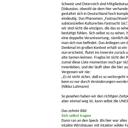
Schweiz und Österreich sind Mitgliedssta
Diskussion, obwohl sie dem hier verhand
gestaltet sich in Deutschland hoch kompl
eindeutig. Das Phänomen „Fastnachtswirts
substanziellen Kulturerbes Fastnacht (sic!
wir sind nicht die einzigen, die das so se
bestätigt fühlen. Sich selbst so zu sehen
eine doppelte Verantwortung, nämlich die
man sich nun befindet. Das Anliegen um d
Denkmal im großen Kontext erhält so ein 
nun erscheint, flutet ins Innerste zurück 
alte Samen keimen. Fraglos ist nicht der 
zumal diese Liste momentan noch gar nicht
Innenleben, und der läuft über die hier
Vergessen wir nie:
„Es ist nicht sicher, daß es so weitergeht 
kann es nur durch Veränderungen werden,
(Niklas Luhmann)
So gesehen haben wir den richtigen Zeitp
aber einmal weg ist, kann selbst die UNE
Das zehnte Bild
Sich selbst tragen
Dann ran an den Speck. Bis hier war alles 
intakte Wirtshäuser mit intakter wilder F