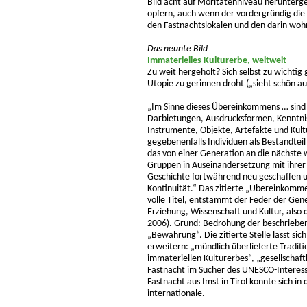
Bild acht auf Moritatenniveau herunter
opfern, auch wenn der vordergründig die b
den Fastnachtslokalen und den darin woh
Das neunte Bild
Immaterielles Kulturerbe, weltweit
Zu weit hergeholt? Sich selbst zu wicht
Utopie zu gerinnen droht („sieht schön au
„Im Sinne dieses Übereinkommens … sind 
Darbietungen, Ausdrucksformen, Kenntnis
Instrumente, Objekte, Artefakte und Kul
gegebenenfalls Individuen als Bestandteil
das von einer Generation an die nächste
Gruppen in Auseinandersetzung mit ihrer 
Geschichte fortwährend neu geschaffen un
Kontinuität.“ Das zitierte „Übereinkomm
volle Titel, entstammt der Feder der Gen
Erziehung, Wissenschaft und Kultur, also 
2006). Grund: Bedrohung der beschrieben
„Bewahrung“. Die zitierte Stelle lässt si
erweitern: „mündlich überlieferte Tradit
immateriellen Kulturerbes“, „gesellschaft
Fastnacht im Sucher des UNESCO-Interesse
Fastnacht aus Imst in Tirol konnte sich in 
internationale.