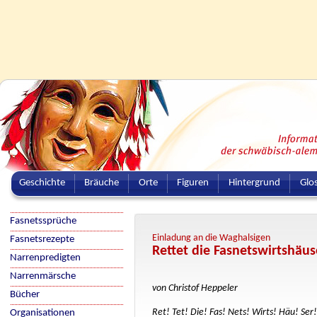
Geschichte
Bräuche
Orte
Figuren
Hintergrund
Glo
Fasnetssprüche
Einladung an die Waghalsigen
Fasnetsrezepte
Rettet die Fasnetswirtshäus
Narrenpredigten
Narrenmärsche
von Christof Heppeler
Bücher
Ret! Tet! Die! Fas! Nets! Wirts! Häu! Ser!
Organisationen