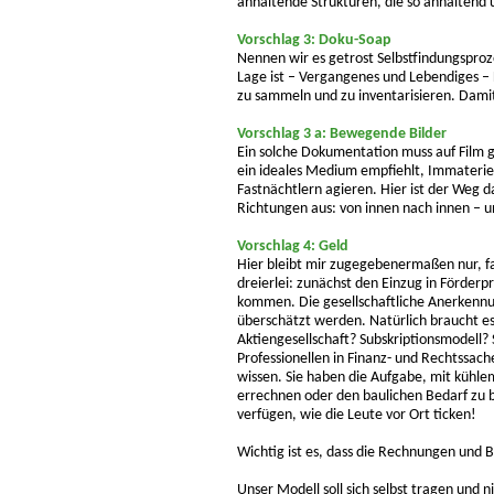
anhaltende Strukturen, die so anhaltend u
Vorschlag 3: Doku-Soap
Nennen wir es getrost Selbstfindungsproze
Lage ist – Vergangenes und Lebendiges – F
zu sammeln und zu inventarisieren. Dami
Vorschlag 3 a: Bewegende Bilder
Ein solche Dokumentation muss auf Film ge
ein ideales Medium empfiehlt, Immaterie
Fastnächtlern agieren. Hier ist der Weg d
Richtungen aus: von innen nach innen – u
Vorschlag 4: Geld
Hier bleibt mir zugegebenermaßen nur, f
dreierlei: zunächst den Einzug in Förder
kommen. Die gesellschaftliche Anerkennun
überschätzt werden. Natürlich braucht e
Aktiengesellschaft? Subskriptionsmodell?
Professionellen in Finanz- und Rechtssach
wissen. Sie haben die Aufgabe, mit kühle
errechnen oder den baulichen Bedarf zu b
verfügen, wie die Leute vor Ort ticken!
Wichtig ist es, dass die Rechnungen und B
Unser Modell soll sich selbst tragen und 