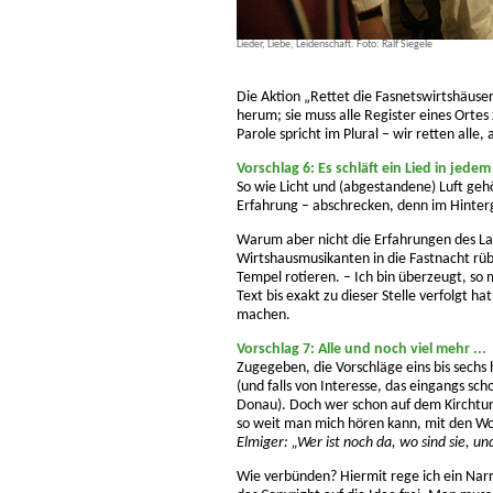
Lieder, Liebe, Leidenschaft. Foto: Ralf Siegele
Die Aktion „Rettet die Fasnetswirtshäuser!
herum; sie muss alle Register eines Ortes
Parole spricht im Plural – wir retten alle
Vorschlag 6: Es schläft ein Lied in jede
So wie Licht und (abgestandene) Luft gehö
Erfahrung – abschrecken, denn im Hinte
Warum aber nicht die Erfahrungen des L
Wirtshausmusikanten in die Fastnacht rüb
Tempel rotieren. – Ich bin überzeugt, s
Text bis exakt zu dieser Stelle verfolgt ha
machen.
Vorschlag 7:
Alle und noch viel mehr ...
Zugegeben, die Vorschläge eins bis sechs
(und falls von Interesse, das eingangs sc
Donau). Doch wer schon auf dem Kirchturm 
so weit man mich hören kann, mit den Wor
Elmiger: „Wer ist noch da, wo sind sie, 
Wie verbünden? Hiermit rege ich ein Narr