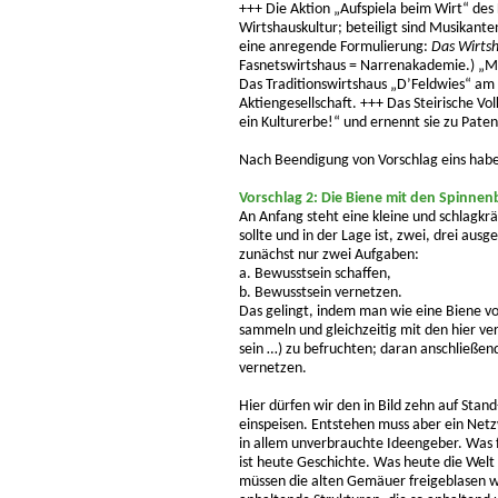
+++ Die Aktion „Aufspiela beim Wirt“ des 
Wirtshauskultur; beteiligt sind Musikan
eine anregende Formulierung:
Das Wirtsh
Fasnetswirtshaus = Narrenakademie.) „Mu
Das Traditionswirtshaus „D’Feldwies“ am
Aktiengesellschaft. +++ Das Steirische V
ein Kulturerbe!“ und ernennt sie zu Paten 
Nach Beendigung von Vorschlag eins habe 
Vorschlag 2:
Die Biene mit den Spinnen
An Anfang steht eine kleine und schlagkrä
sollte und in der Lage ist, zwei, drei aus
zunächst nur zwei Aufgaben:
a. Bewusstsein schaffen,
b. Bewusstsein vernetzen.
Das gelingt, indem man wie eine Biene von
sammeln und gleichzeitig mit den hier ve
sein …) zu befruchten; daran anschließen
vernetzen.
Hier dürfen wir den in Bild zehn auf Stan
einspeisen. Entstehen muss aber ein Netz
in allem unverbrauchte Ideengeber. Was 
ist heute Geschichte. Was heute die We
müssen die alten Gemäuer freigeblasen w