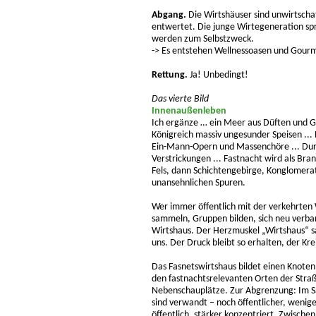
Abgang.
Die Wirtshäuser sind unwirtschaf
entwertet. Die junge Wirtegeneration spri
werden zum Selbstzweck.
-> Es entstehen Wellnessoasen und Gourm
Rettung.
Ja! Unbedingt!
Das vierte Bild
Innenaußenleben
Ich ergänze … ein Meer aus Düften und G
Königreich massiv ungesunder Speisen ... 
Ein-Mann-Opern und Massenchöre ... Durc
Verstrickungen ... Fastnacht wird als B
Fels, dann Schichtengebirge, Konglomer
unansehnlichen Spuren.
Wer immer öffentlich mit der verkehrten 
sammeln, Gruppen bilden, sich neu verban
Wirtshaus. Der Herzmuskel „Wirtshaus“ sa
uns. Der Druck bleibt so erhalten, der Kre
Das Fasnetswirtshaus bildet einen Knoten
den fastnachtsrelevanten Orten der Straß
Nebenschauplätze. Zur Abgrenzung: Im Sa
sind verwandt – noch öffentlicher, wenig
öffentlich, stärker konzentriert. Zwische