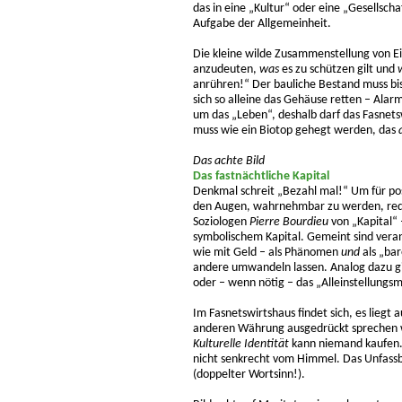
das in eine „Kultur“ oder eine „Gesellscha
Aufgabe der Allgemeinheit.
Die kleine wilde Zusammenstellung von Eig
anzudeuten,
was
es zu schützen gilt und
anrühren!“ Der bauliche Bestand muss bis
sich so alleine das Gehäuse retten – Ala
um das „Leben“, deshalb darf das Fasnetsw
muss wie ein Biotop gehegt werden, das
Das achte Bild
Das fastnächtliche Kapital
Denkmal schreit „Bezahl mal!“ Um für pos
den Augen, wahrnehmbar zu werden, rede
Soziologen
Pierre Bourdieu
von „Kapital“
symbolischem Kapital. Gemeint sind veran
wie mit Geld – als Phänomen
und
als „bar
andere umwandeln lassen. Analog dazu gil
oder – wenn nötig – das „Alleinstellungs
Im Fasnetswirtshaus findet sich, es liegt 
anderen Währung ausgedrückt sprechen wir
Kulturelle Identität
kann niemand kaufen. S
nicht senkrecht vom Himmel. Das Unfassba
(doppelter Wortsinn!).