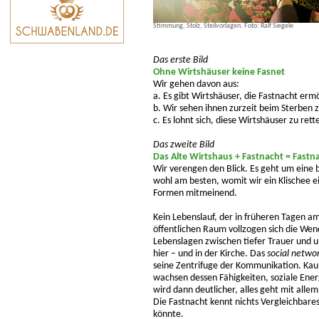
Stimmung, Stolz, Steilvorlagen. Foto: Ralf Siegele
Das erste Bild
Ohne Wirtshäuser keine Fasnet
Wir gehen davon aus:
a. Es gibt Wirtshäuser, die Fastnacht erm
b. Wir sehen ihnen zurzeit beim Sterben z
c. Es lohnt sich, diese Wirtshäuser zu rett
Das zweite Bild
Das Alte Wirtshaus + Fastnacht = Fastn
Wir verengen den Blick. Es geht um eine 
wohl am besten, womit wir ein Klischee 
Formen mitmeinend.
Kein Lebenslauf, der in früheren Tagen a
öffentlichen Raum vollzogen sich die Wen
Lebenslagen zwischen tiefer Trauer und u
hier – und in der Kirche. Das
social netwo
seine Zentrifuge der Kommunikation. Kaum
wachsen dessen Fähigkeiten, soziale Ener
wird dann deutlicher, alles geht mit allem
Die Fastnacht kennt nichts Vergleichbares
könnte.