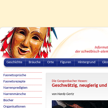
Geschichte
Bräuche
Orte
Figuren
Hintergrund
Glo
Fasnetssprüche
Die Gengenbacher Hexen:
Fasnetsrezepte
Geschwätzig, neugierig und 
Narrenpredigten
Narrenmärsche
von Hardy Gertz
Bücher
Organisationen