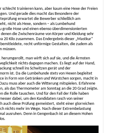
ur schlecht trainieren kann, aber kaum eine Hexe der Freien
legen. Und gerade dies macht das Besondere der
teprüfung erwartet die Bewerber schließlich am
eht, nicht als Hexe, sondern – als Lumbehund
zu große Hose und einen ebenso überdimensionierten
 denen die Zwischenräume von Körper und Kleidung sehr
a 20 Kilo zusammen. Das Endergebnis dieser „Mastkur“
bemitleidete, recht unförmige Gestalten, die zudem als
en müssen.
rumgerollt, man wirft sich auf sie, und die Ärmsten
eglichkeit nichts dagegen machen. Es liegt auf der Hand,
ckung schnell ins Schwitzen gerät und der
 enorm ist. Da die Lumbehunde stets von Hexen begleitet
rvice in Form von Getränken und Würstchen sorgen, macht in
Dazu muss aber auch die Witterung mitspielen. Erfahrene
en, als das Thermometer am Sonntag an die 20 Grad zeigte.
ie Rolle tauschen. Und für den Fall der Fälle haben
nmesser dabei, um den Kandidaten rasch von seiner
ich auch diese Prüfung gemeistert, steht einer glorreichen
ich nichts mehr im Wege. Nach dieser Extrembelastung
nmal ausruhen. Denn in Gengenbach ist an diesem Hohen
los.