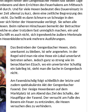
n liegen hinter den Gengenbacher Hexen fast sieben Tage
xenbesens und dem Errichten des Feuerhakens am Mittwoch
ll durch. Und für viele Hexen bedeutet dies Dauereinsatz in
r Zeit allemal zu kurz, denn eine zeitliche Begrenzung des
 nicht. Da heißt es dann Schnurre un Schnaige in den
wer sich hinter der Hexenmaske verbirgt. Sie sehen alle
 Hexen. Beim näheren Hinschauen bemerkt der Betrachter
 welche es aber trotzdem fast unmöglich machen, ein und
Da hilft es auch nicht, sich irgendwelche äußere Merkmale
 im Hexenkleiderschrank mehrere Ausführungen.
Das Bestreben der Gengenbacher Hexen, stets
unerkannt zu bleiben, ist sehr angenehm. In der
Regel wird man nie eine Hexe ein Lokal unverlarvt
betreten sehen. Jedoch ganz so streng wie im
benachbarten Elzach, wo ein unverlarvter Schuttig
ein Sakrileg ist, sieht man die Sache in Gengenbach
nicht.
Am Fasendzischdig folgt schließ­­lich der letzte und
zudem spektakulärste Akt der Gengenbacher
Fasend. Der riesige Hexenbesen auf dem
Marktplatz ist am Abend das Ziel des Schalks, der
Hauptfigur der Fasend. Der versucht am Fuße des
Besens ein Feuer zu entzünden, die Hexen
versuchen dies zu verhindern.