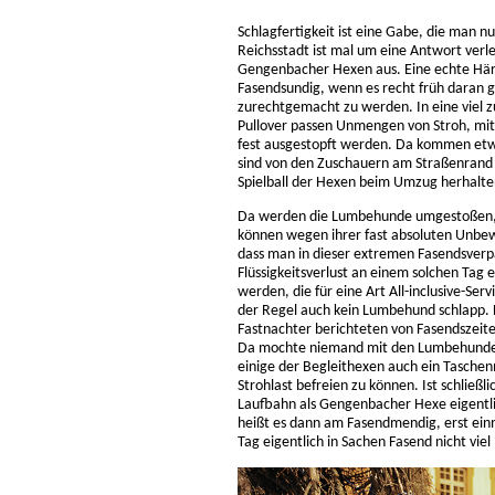
Schlagfertigkeit ist eine Gabe, die man n
Reichsstadt ist mal um eine Antwort ver
Gengenbacher Hexen aus. Eine echte Här
Fasendsundig, wenn es recht früh daran g
zurechtgemacht zu werden. In eine viel 
Pullover passen Unmengen von Stroh, mit
fest ausgestopft werden. Da kommen etw
sind von den Zuschauern am Straßenrand 
Spielball der Hexen beim Umzug herhalt
Da werden die Lumbehunde umgestoßen, he
können wegen ihrer fast absoluten Unbew
dass man in dieser extremen Fasendsverpa
Flüssigkeitsverlust an einem solchen Tag
werden, die für eine Art All-inclusive-Se
der Regel auch kein Lumbehund schlapp. 
Fastnachter berichteten von Fasendszeit
Da mochte niemand mit den Lumbehunden d
einige der Begleithexen auch ein Tasche
Strohlast befreien zu können. Ist schließl
Laufbahn als Gengenbacher Hexe eigentl
heißt es dann am Fasendmendig, erst ei
Tag eigentlich in Sachen Fasend nicht viel 