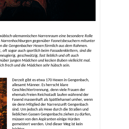
äbisch-alemannischen Narrenraum eine besondere Rolle
ren Narrenhochburgen gegenüber Fasnetsbesuchern mitunter
allen die Gengenbacher Hexen förmlich aus dem Rahmen.
ft sogar auch sportlich beim Fassadenklettern, sind die
neugierig, geschwätzig, fast lieblich und oft auch
genüber jungen Mädchen und kecken Buben vielleicht mal.
ch frech und die Mädchen sehr hübsch sein.
Derzeit gibt es etwa 170 Hexen in Gengenbach,
allesamt Männer. Es herrscht klare
Geschlechtertrennung, denn viele Frauen der
ehemals Freien Reichsstadt laufen während der
Fasend massenhaft als Spättlehansel umher, wenn
sie denn Mitglied der Narrenzunft Gengenbach
sind. Um jedoch als Hexe durch die Straßen und
lieblichen Gassen Gengenbachs ziehen zu dürfen,
müssen von den Aspiranten einige Hürden
gemeistert werden. Und dieser Weg ist kein