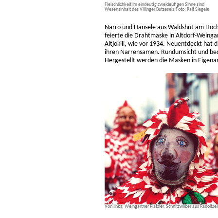
Fleischlichkeit im eindeutig zweideutigen Sinne sind
Wesensinhalt des Villinger Butzesels.Foto: Ralf Siegele
Narro und Hansele aus Waldshut am Hoch
feierte die Drahtmaske in Altdorf-Weingar
Altjokili, wie vor 1934. Neuentdeckt hat 
ihren Narrensamen. Rundumsicht und be
Hergestellt werden die Masken in Eigenar
Von links: Weingartner Plätzler, Schnitzwiiber aus Radolfzell