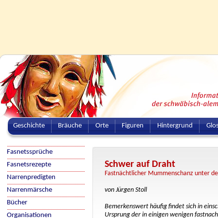
Geschichte
Bräuche
Orte
Figuren
Hintergrund
Glo
Fasnetssprüche
Schwer auf Draht
Fasnetsrezepte
Fastnächtlicher Mummenschanz unter d
Narrenpredigten
Narrenmärsche
von Jürgen Stoll
Bücher
Bemerkenswert häufig findet sich in ein
Ursprung der in einigen wenigen fastnach
Organisationen