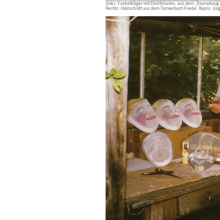
Links: Fackelträger mit Drahtmaske, aus dem „Triumphzug K
Rechts: Holzschnitt aus dem Turnierbuch Fredal. Repro: Jürg