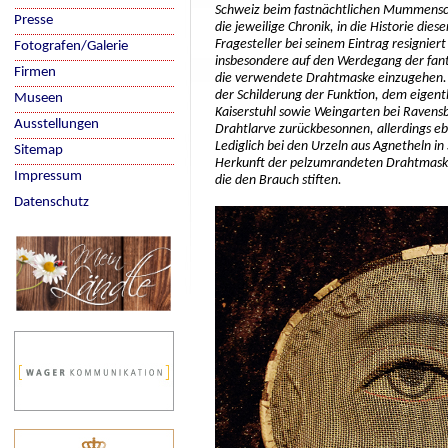
Schweiz beim fastnächtlichen Mummensch
Presse
die jeweilige Chronik, in die Historie dies
Fragesteller bei seinem Eintrag resigniert
Fotografen/Galerie
insbesondere auf den Werdegang der fant
Firmen
die verwendete Drahtmaske einzugehen. In
der Schilderung der Funktion, dem eigen
Museen
Kaiserstuhl sowie Weingarten bei Ravensbu
Ausstellungen
Drahtlarve zurückbesonnen, allerdings eb
Lediglich bei den Urzeln aus Agnetheln in
Sitemap
Herkunft der pelzumrandeten Drahtmaske 
Impressum
die den Brauch stiften.
Datenschutz