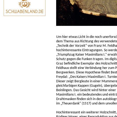
Um hier etwas Licht in die noch unerforsc
dem Thema aus Richtung des verwendeten
„Technik der Vorzeit“ von Franz M. Feldh
hochinteressante Eintragungen. So werden
„Triumphzug Kaiser Maximilians I.“ erwä
Schutz gegen die Funken tragen. Im digital
Graz befindliche Exemplar des Holzschnitt
Feldhaus stellt eine Verbindung her zum 
Bergwerken. Diese Hypothese findet Bestä
Freydal: „Des Kaisers Maximilian I. Tur
Dieser zeigt Bergleute in einer Mummerei
gleichfarbigen Kappen (Gugeln), überge
Beinlingen. Das Gesicht wird hinter ein
Maximilians I. ein bedeutendes und eint
Drahtmasken finden sich in den autobiogr
im „Theuerdank“ (1517) und dem unvolle
Hochinteressant ein weiterer Holzschnitt,
Rüdiger Moser, einer Reproduktion aus d