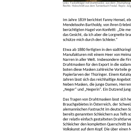
Links: Fackelträger mit Drahtmaske, aus dem „Triumphzug K
Rechts: Holzschnitt aus dem Turnierbuch Fredal. Repro: Jürg
Im Jahre 1839 berichtet Fanny Hensel, e
Mendelssohn Bartholdy, von ihren Erlebn
berüchtigten Hagel von Konfetti: „Die m
das Gesicht, da ich aber die Lorgnette br
schütze mich durch den Schleier.“
Etwa ab 1880 fertigten in den südthüri
Manufakturen mit einem Heer von Heimar
Narren in aller Welt. Insbesondere die Fir
Drahtmasken für den Export in die südam
boten diese Masken zahlreiche Vorteile 
Papierlarven der Thüringer. Einem Katalo
Jahren lässt sich das reichhaltige Angeb
Neben Masken, die junge Damen, Herren u
„Neger“ und „Negerin“. Ein Dutzend jung
Das Tragen von Drahtmasken lässt sich he
Brauchgebietes in Österreich, der Schwei
alemannischen Fastnacht im deutschen S
bereits genannten Schleichern aus Telfs so
der relativ einfach gestalteten Drahtlar
Schleicher den kompletten Querschnitt b
Volkskunst auf dem Kopf. Die über einen