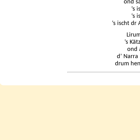
ond sa
’s 
’s 
’s ischt d
Liru
’s Kä
ond 
d’ Narra 
drum hen