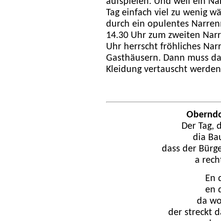
aufspielen. Und weil ein N
Tag einfach viel zu wenig wä
durch ein opulentes Narre
14.30 Uhr zum zweiten Narr
Uhr herrscht fröhliches Nar
Gasthäusern. Dann muss da
Kleidung vertauscht werden
Oberndo
Der Tag, d
dia Ba
dass der Bürg
a rech
En 
en 
da wo
der streckt 