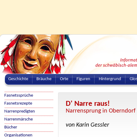
Geschichte
Bräuche
Orte
Figuren
Hintergrund
Glo
Fasnetssprüche
D' Narre raus!
Fasnetsrezepte
Narrensprung in Oberndorf
Narrenpredigten
Narrenmärsche
von Karin Gessler
Bücher
Organisationen