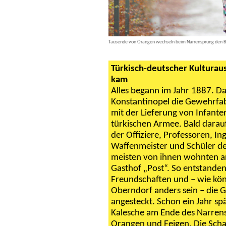
Tausende von Orangen wechseln beim Narrensprung den Besi
Türkisch-deutscher Kulturau
kam
Alles begann im Jahr 1887. D
Konstantinopel die Gewehrfa
mit der Lieferung von Infant
türkischen Armee. Bald darau
der Offiziere, Professoren, In
Waffenmeister und Schüler de
meisten von ihnen wohnten an
Gasthof „Post“. So entstanden 
Freundschaften und – wie kön
Oberndorf anders sein – die 
angesteckt. Schon ein Jahr spä
Kalesche am Ende des Narrens
Orangen und Feigen. Die Scha