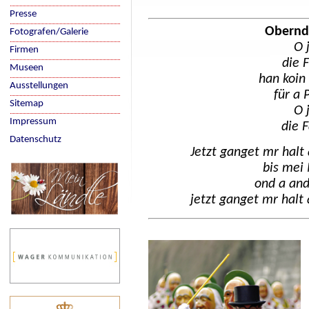
Presse
Obernd
Fotografen/Galerie
O 
Firmen
die 
Museen
han koin
Ausstellungen
für a 
Sitemap
O 
Impressum
die 
Datenschutz
Jetzt ganget mr hal
bis mei
ond a and
jetzt ganget mr hal