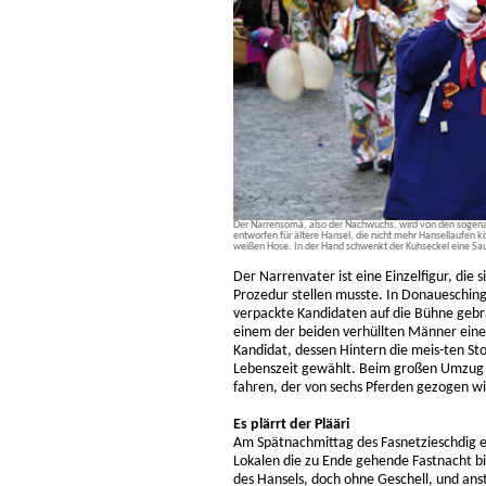
Der Narrensomä, also der Nachwuchs, wird von den sogenan
entworfen für ältere Hansel, die nicht mehr Hansellaufen
weißen Hose. In der Hand schwenkt der Kuhseckel eine Sa
Der Narrenvater ist eine Einzelfigur, die
Prozedur stellen musste. In Donaueschinge
verpackte Kandidaten auf die Bühne geb
einem der beiden verhüllten Männer einen
Kandidat, dessen Hintern die meis-ten Sto
Lebenszeit gewählt. Beim großen Umzug d
fahren, der von sechs Pferden gezogen wi
Es plärrt der Plääri
Am Spätnachmittag des Fasnetzieschdig er
Lokalen die zu Ende gehende Fastnacht b
des Hansels, doch ohne Geschell, und ans