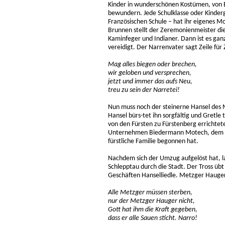
Kinder in wunderschönen Kostümen, von El
bewundern. Jede Schulklasse oder Kinderg
Französischen Schule – hat ihr eigenes M
Brunnen stellt der Zeremonienmeister di
Kaminfeger und Indianer. Dann ist es gan
vereidigt. Der Narrenvater sagt Zeile für
Mag alles biegen oder brechen,
wir geloben und versprechen,
jetzt und immer das aufs Neu,
treu zu sein der Narretei!
Nun muss noch der steinerne Hansel des 
Hansel bürs-tet ihn sorgfältig und Gretle 
von den Fürsten zu Fürstenberg errichtete
Unternehmen Biedermann Motech, dem die V
fürstliche Familie begonnen hat.
Nachdem sich der Umzug aufgelöst hat, la
Schlepptau durch die Stadt. Der Tross übt
Geschäften Hanselliedle. Metzger Hauger
Alle Metzger müssen sterben,
nur der Metzger Hauger nicht,
Gott hat ihm die Kraft gegeben,
dass er alle Sauen sticht. Narro!