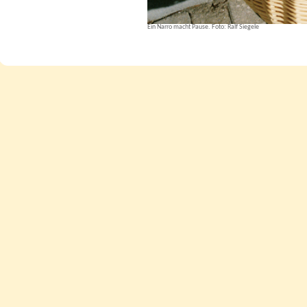
Ein Narro macht Pause. Foto: Ralf Siegele