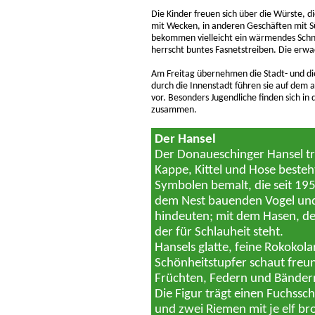
Die Kinder freuen sich über die Würste, 
mit Wecken, in anderen Geschäften mit S
bekommen vielleicht ein wärmendes Schnäp
herrscht buntes Fasnetstreiben. Die erwa
Am Freitag übernehmen die Stadt- und di
durch die Innenstadt führen sie auf dem 
vor. Besonders Jugendliche finden sich 
zusammen.
Der Hansel
Der Donaueschinger Hansel tr
Kappe, Kittel und Hose besteht
Symbolen bemalt, die seit 1954
dem Nest bauenden Vogel und 
hindeuten; mit dem Hasen, de
der für Schlauheit steht.
Hansels glatte, feine Rokokol
Schönheitstupfer schaut freun
Früchten, Federn und Bändern
Die Figur trägt einen Fuchss
und zwei Riemen mit je elf br