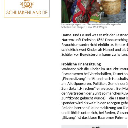
Hansele springen zum Narrenmarsch und bringen die
Schellen zum Klingen. Foto: Wulf Wager
Hansel und Co und was es mit der Fastnacht 
Narrenzunft Frohsinn 1853 Donaueschingen
Brauchtumsunterricht einführte. Heute si
schließlich zwei Kinder als Hansel und als
Schüler vor Begeisterung kaum zu halten.
Fröhliche Finanzsitzung
Während sich die Kinder im Brauchtumsun
Erwachsenen bei Vereinsbällen, Fasnethoc
„Finanzsitzung“ heißt und nach Haushaltspl
an: Alle Sponsoren, Politiker, Gemeinder
Zunftlokal „Hirschen“ eingeladen. Bei Mus
den Vertretern der Zunft so manches Kuve
Zunftkonto gebucht wurde) – die Fasnet is
Spender wird bis weit in den Morgen gefe
Bei der internen Blauhemdsitzung am Die
und fröhlich unter sich, bei Reden, Gloss
„Sitzung“ ist das blaue Baaremer Fuhrm