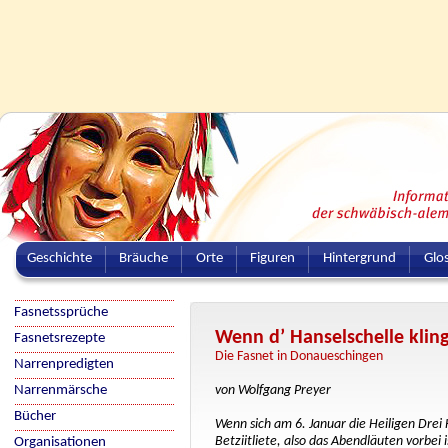
Geschichte
Bräuche
Orte
Figuren
Hintergrund
Glo
Fasnetssprüche
Wenn d’ Hanselschelle klinge
Fasnetsrezepte
Die Fasnet in Donaueschingen
Narrenpredigten
Narrenmärsche
von Wolfgang Preyer
Bücher
Wenn sich am 6. Januar die Heiligen Dre
Betziitliete, also das Abendläuten vorbei
Organisationen