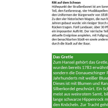
Ritt auf dem Schwan
Höhepunkt der Straßenfasnet ist am Sonn
Teil, den Fanfarenzug, vier Musikkapellen 
den Uniformen der Bürgerwehr von 1838 a
Zu den vier historischen Wagen, die nun 
Jahren gebaut wurde: ein riesiger Storc
Rücken tragen. Fünf Landauer, über 30 P
ein imposanter Auftritt. Der närrische Te
aktuelle Ereignisse anspielen, mit Fußgr
den benachbarten Städt-en sowie anderen
durch die Stadt auf der Baar.
Das Gretle
Zum Hansel gehört das Gretle, 
wurden bereits 1783 erwähnt. G
sondern die Donaueschinger Fe
Jahrhunderts mit weißer Blu
Dieses ist mit Blumen und Ran
Silberkordel geschnürt. Ein S
meist aus weinrotem Samt, bi
lange schwarze Hippenrock mit
den Knöcheln. Zur Tracht geh