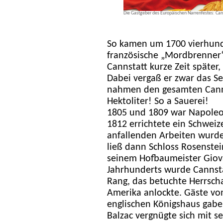
Die Gastgeber des Europäischen Narrenfestes: Can
So kamen um 1700 vierhund
französische „Mordbrenner“
Cannstatt kurze Zeit später
Dabei vergaß er zwar das S
nahmen den gesamten Canns
Hektoliter! So a Sauerei!
1805 und 1809 war Napoleon 
1812 errichtete ein Schweize
anfallenden Arbeiten wurden
ließ dann Schloss Rosenstei
seinem Hofbaumeister Giova
Jahrhunderts wurde Cannsta
Rang, das betuchte Herrscha
Amerika anlockte. Gäste v
englischen Königshaus gaben
Balzac vergnügte sich mit s