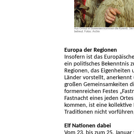
Aus Ormož in Slowenien kommen die Kurenti. Sie w
betreut. Fotos: Archiv
Europa der Regionen
Insofern ist das Europäisch
ein politisches Bekenntnis 
Regionen, das Eigenheiten 
Länder vorstellt, anerkennt
großen Gemeinsamkeiten die
formenreichen Festes „Fastn
Fastnacht eines jeden Orte
kommen, ist eine kollektive
Traditionen nicht vorführen
Elf Nationen dabei
Vom 23. bis zum 25. Januar 