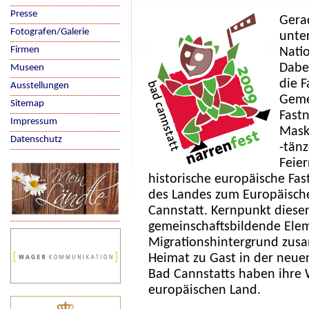
Presse
Gera
Fotografen/Galerie
unte
Firmen
Nati
Dabe
Museen
die F
Ausstellungen
Geme
Sitemap
Fastn
Impressum
Mask
Datenschutz
-tänz
Feier
historische europäische Fa
des Landes zum Europäische
Cannstatt. Kernpunkt dieser 
gemeinschaftsbildende Elem
Migrationshintergrund zusa
Heimat zu Gast in der neue
Bad Cannstatts haben ihre
europäischen Land.