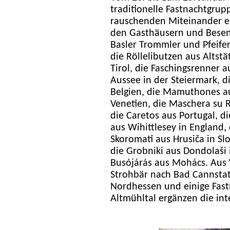
traditionelle Fastnachtgr
rauschenden Miteinander ei
den Gasthäusern und Besenb
Basler Trommler und Pfeifer
die Röllelibutzen aus Altst
Tirol, die Faschingsrenner 
Aussee in der Steiermark, d
Belgien, die Mamuthones aus
Venetien, die Maschera su R
die Caretos aus Portugal, di
aus Wihittlesey in England,
Skoromati aus Hrusiča in Sl
die Grobniki aus Dondolaši
Busójárás aus Mohács. Aus 
Strohbär nach Bad Cannstat
Nordhessen und einige Fast
Altmühltal ergänzen die in