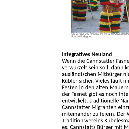
Die Caretos aus Podence bei Porto in Portugal habe
Rancho Portugues.
Integratives Neuland
Wenn die Cannstatter Fasne
verwurzelt sein soll, dann 
ausländischen Mitbürger nic
Kübler sicher. Vieles läuft 
Festen in den alten Mauern 
der Fasnet gibt es noch Int
entwickelt, traditionelle 
Cannstatter Migranten einz
miteinander zu feiern. Der
Traditionsvereins Kübelesma
es, Cannstatts Bürger mit M