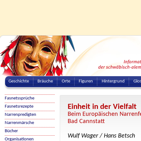
Geschichte
Bräuche
Orte
Figuren
Hintergrund
Glo
Fasnetssprüche
Einheit in der Vielfalt
Fasnetsrezepte
Beim Europäischen Narrenfes
Narrenpredigten
Bad Cannstatt
Narrenmärsche
Bücher
Wulf Wager / Hans Betsch
Organisationen