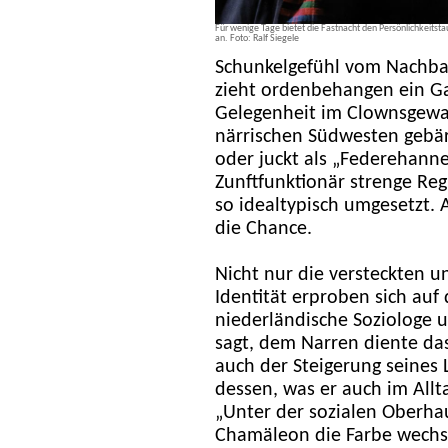
Für wenige Tage bietet die Fastnacht den Persönlichkeitsta
an. Foto: Ralf Siegele
Schunkelgefühl vom Nachbar
zieht ordenbehangen ein Ga
Gelegenheit im Clownsgewa
närrischen Südwesten gebär
oder juckt als „Federehanne
Zunftfunktionär strenge Reg
so idealtypisch umgesetzt. 
die Chance.
Nicht nur die versteckten u
Identität erproben sich auf
niederländische Soziologe 
sagt, dem Narren diente das
auch der Steigerung seines 
dessen, was er auch im Allta
„Unter der sozialen Oberhau
Chamäleon die Farbe wechsel