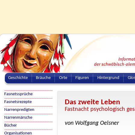
Geschichte
Bräuche
Orte
Figuren
Hintergrund
Glo
Fasnetssprüche
Das zweite Leben
Fasnetsrezepte
Fastnacht psychologisch ge
Narrenpredigten
Narrenmärsche
von Wolfgang Oelsner
Bücher
Organisationen