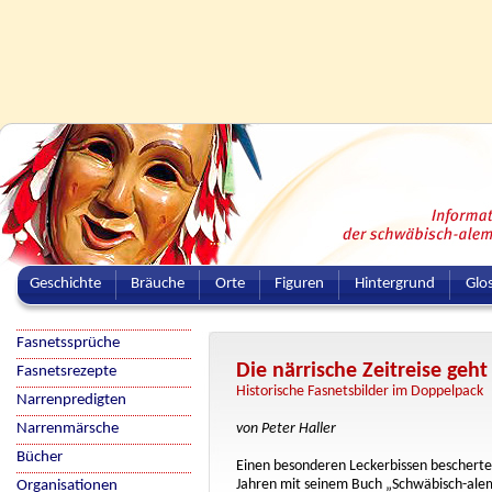
Geschichte
Bräuche
Orte
Figuren
Hintergrund
Glo
Fasnetssprüche
Die närrische Zeitreise geht
Fasnetsrezepte
Historische Fasnetsbilder im Doppelpack
Narrenpredigten
Narrenmärsche
von Peter Haller
Bücher
Einen besonderen Leckerbissen bescherte
Jahren mit seinem Buch „Schwäbisch-alema
Organisationen