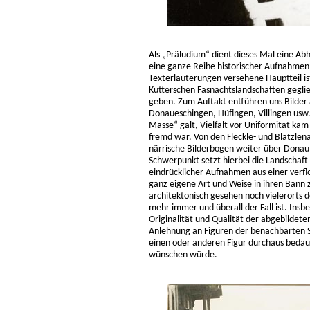
Als „Präludium“ dient dieses Mal eine Ab
eine ganze Reihe historischer Aufnahmen
Texterläuterungen versehene Hauptteil is
Kutterschen Fasnachtslandschaften geglie
geben. Zum Auf­takt entführen uns Bilde
Donaueschingen, Hüfingen, Villingen usw. 
Masse“ galt, Vielfalt vor Uniformität ka
fremd war. Von den Fleckle- und Blätzlen
närrische Bilderbogen weiter über Dona
Schwerpunkt setzt hierbei die Landschaft 
eindrücklicher Aufnahmen aus einer verfl
ganz eigene Art und Weise in ihren Bann 
architektonisch gesehen noch vielerorts 
mehr immer und überall der Fall ist. Insb
Originalität und Qualität der abgebildete
Anlehnung an Figuren der benachbarten Stä
einen oder anderen Figur durchaus beda
wünschen würde.