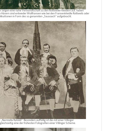
der zeigen eine nahe Verwandtschaft zu den Rottweiler Kleidern auf, haben
n Häsern sind entweder Wollfransen wie bei den Fransenkleidle Rottweils oder
ikationen in Form des so genannten „Sausoach“ aufgebracht.
Narrizella Ratoldi“. Besonders auffällig ist die mit einer Villinger
gleichzeitig eine der frühesten Fotografien einer Villinger Scheme.