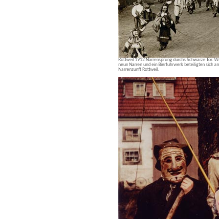
Rottweil 1912 Narrensprung durchs Schwarze Tor. We
neun Narren und ein Bierfuhrwerk beteiligten sich 
Narrenzunft Rottweil.