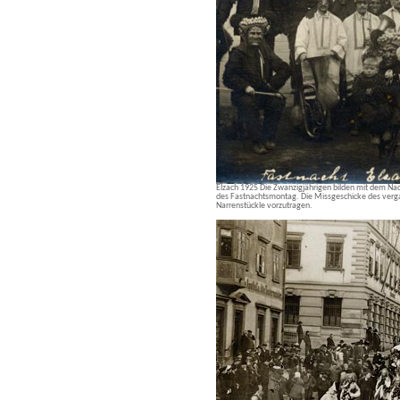
Elzach 1925 Die Zwanzigjährigen bilden mit dem N
des Fastnachtsmontag. Die Missgeschicke des verga
Narrenstückle vorzutragen.