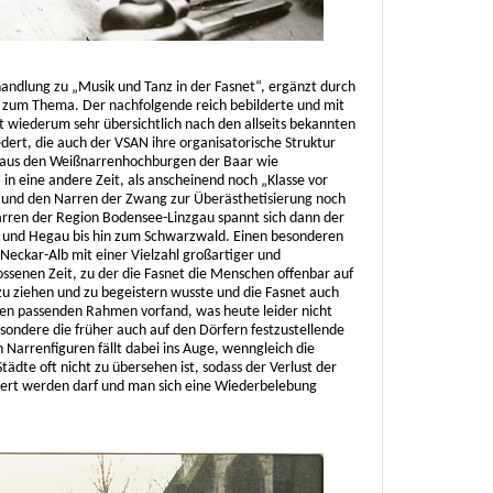
handlung zu „Musik und Tanz in der Fasnet“, ergänzt durch
 zum Thema. Der nachfolgende reich bebilderte und mit
t wiederum sehr übersichtlich nach den allseits bekannten
dert, die auch der VSAN ihre organisatorische Struktur
r aus den Weißnarrenhochburgen der Baar wie
in eine andere Zeit, als anscheinend noch „Klasse vor
m und den Narren der Zwang zur Überästhetisierung noch
arren der Region Bodensee-Linzgau spannt sich dann der
u und Hegau bis hin zum Schwarzwald. Einen besonderen
Neckar-Alb mit einer Vielzahl großartiger und
ossenen Zeit, zu der die Fasnet die Menschen offenbar auf
zu ziehen und zu begeistern wusste und die Fasnet auch
den passenden Rahmen vorfand, was heute leider nicht
esondere die früher auch auf den Dörfern festzustellende
n Narrenfiguren fällt dabei ins Auge, wenngleich die
dte oft nicht zu übersehen ist, sodass der Verlust der
uert werden darf und man sich eine Wiederbelebung