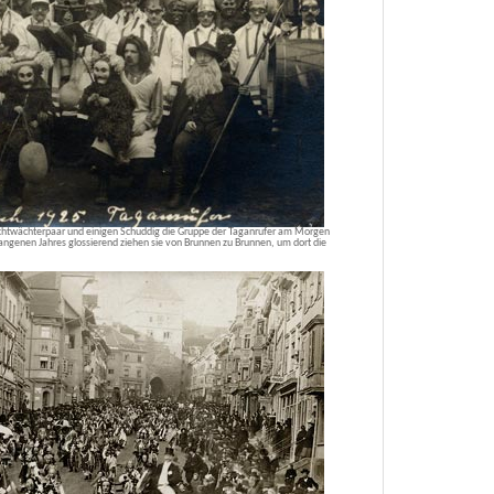
achtwächterpaar und einigen Schuddig die Gruppe der Taganrufer am Morgen
ngenen Jahres glossierend ziehen sie von Brunnen zu Brunnen, um dort die