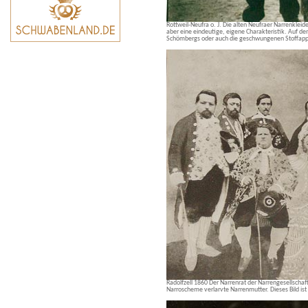
Rottweil-Neufra o. J. Die alten Neufraer Narrenklei
aber eine eindeutige, eigene Charakteristik. Auf de
Schömbergs oder auch die geschwungenen Stoffappl
Radolfzell 1860 Der Narrenrat der Narrengesellschaft „
Narroscheme verlarvte Narrenmutter. Dieses Bild ist 