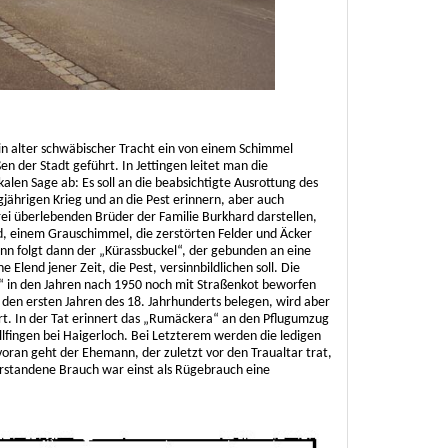
n alter schwäbischer Tracht ein von einem Schimmel
en der Stadt geführt. In Jettingen leitet man die
len Sage ab: Es soll an die beabsichtigte Ausrottung des
jährigen Krieg und an die Pest erinnern, aber auch
rei überlebenden Brüder der Familie Burkhard darstellen,
d, einem Grauschimmel, die zerstörten Felder und Äcker
nn folgt dann der „Kürassbuckel“, der gebunden an eine
 Elend jener Zeit, die Pest, versinnbildlichen soll. Die
l“ in den Jahren nach 1950 noch mit Straßenkot beworfen
t den ersten Jahren des 18. Jahrhunderts belegen, wird aber
ert. In der Tat erinnert das „Rumäckera“ an den Pflugumzug
llfingen bei Haigerloch. Bei Letzterem werden die ledigen
ran geht der Ehemann, der zuletzt vor den Traualtar trat,
erstandene Brauch war einst als Rügebrauch eine