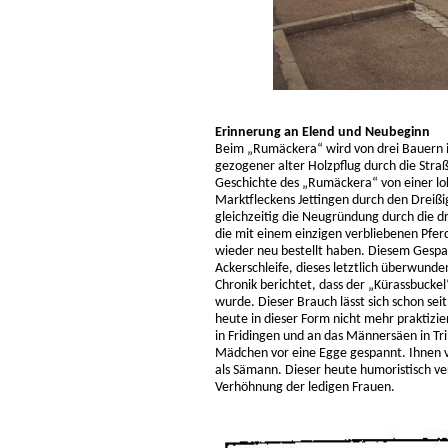
Erinnerung an Elend und Neubeginn
Beim „Rumäckera“ wird von drei Bauern i
gezogener alter Holzpflug durch die Straß
Geschichte des „Rumäckera“ von einer loka
Marktfleckens Jettingen durch den Dreißig
gleichzeitig die Neugründung durch die d
die mit einem einzigen verbliebenen Pfer
wieder neu bestellt haben. Diesem Gespa
Ackerschleife, dieses letztlich überwundene
Chronik berichtet, dass der „Kürassbucke
wurde. Dieser Brauch lässt sich schon sei
heute in dieser Form nicht mehr praktizi
in Fridingen und an das Männersäen in Tri
Mädchen vor eine Egge gespannt. Ihnen vo
als Sämann. Dieser heute humoristisch v
Verhöhnung der ledigen Frauen.