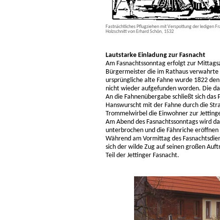
Fastnächtliches Pflugziehen mit Verspottung der ledigen Frau
Holzschnitt von Erhard Schön, 1532
Lautstarke Einladung zur Fasnacht
Am Fasnachtssonntag erfolgt zur Mittagsz
Bürgermeister die im Rathaus verwahrte 
ursprüngliche alte Fahne wurde 1822 den
nicht wieder aufgefunden worden. Die da
An die Fahnenübergabe schließt sich das 
Hanswurscht mit der Fahne durch die St
Trommelwirbel die Einwohner zur Jettinge
Am Abend des Fasnachtssonntags wird da
unterbrochen und die Fähnriche eröffnen 
Während am Vormittag des Fasnachtsdien
sich der wilde Zug auf seinen großen Auftr
Teil der Jettinger Fasnacht.