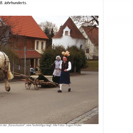
18. Jahrhunderts.
 der „Kürassbuckel“, eine Teufelsfigur liegt. Alle Fotos: Eugen Müller