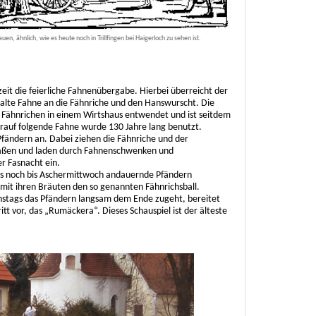
en, ähnlich, wie es heute noch in Trillfingen bei Haigerloch zu sehen ist.
eit die feierliche Fahnenübergabe. Hierbei überreicht der
alte Fahne an die Fähnriche und den Hanswurscht. Die
 Fähnrichen in einem Wirtshaus entwendet und ist seitdem
rauf folgende Fahne wurde 130 Jahre lang benutzt.
Pfändern an. Dabei ziehen die Fähnriche und der
raßen und laden durch Fahnenschwenken und
r Fasnacht ein.
s noch bis Aschermittwoch andauernde Pfändern
mit ihren Bräuten den so genannten Fähnrichsball.
stags das Pfändern langsam dem Ende zugeht, bereitet
itt vor, das „Rumäckera“. Dieses Schauspiel ist der älteste