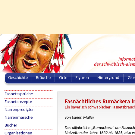
Geschichte
Bräuche
Orte
Figuren
Hintergrund
Glo
Fasnetssprüche
Fasnächtliches Rumäckera in
Fasnetsrezepte
Ein bayerisch-schwäbischer Fasnetsbrauc
Narrenpredigten
Narrenmärsche
von Eugen Müller
Bücher
Das alljährliche „Rumäckera“ am Fasnachtsd
Notzeiten der Jahre 1632 bis 1635, also 
Organisationen