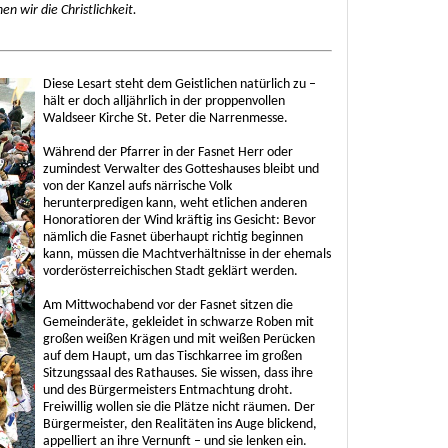
en wir die Christlichkeit.
Diese Lesart steht dem Geistlichen natürlich zu –
hält er doch alljährlich in der proppenvollen
Waldseer Kirche St. Peter die Narrenmesse.
Während der Pfarrer in der Fasnet Herr oder
zumindest Verwalter des Gotteshauses bleibt und
von der Kanzel aufs närrische Volk
herunterpredigen kann, weht etlichen anderen
Honoratioren der Wind kräftig ins Gesicht: Bevor
nämlich die Fasnet überhaupt richtig beginnen
kann, müssen die Machtverhältnisse in der ehemals
vorderösterreichischen Stadt geklärt werden.
Am Mittwochabend vor der Fasnet sitzen die
Gemeinderäte, gekleidet in schwarze Roben mit
großen weißen Krägen und mit weißen Perücken
auf dem Haupt, um das Tischkarree im großen
Sitzungssaal des Rathauses. Sie wissen, dass ihre
und des Bürgermeisters Entmachtung droht.
Freiwillig wollen sie die Plätze nicht räumen. Der
Bürgermeister, den Realitäten ins Auge blickend,
appelliert an ihre Vernunft – und sie lenken ein.