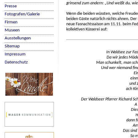
grinsend zum andern: „Und weißt du, wie d
Presse
Wenn die beiden wüssten, welche Freuden
Fotografen/Galerie
beiden Gäste natürlich nichts ahnen. Der
Firmen
neue Fasnachtssaison am 11.11. beim Fed
kollektiven Küsserei auf:
Museen
Ausstellungen
Sitemap
In Waldsee zur Fa
Impressum
Da wir jedes Mäd
Datenschutz
Man schunkelt, man schu
Und wer niemand finde
Ei
einm
und 
ach Kin
Der Waldseer Pfarrer Richard Schi
A
Dies
H
dann f
Am
Das sind
So m