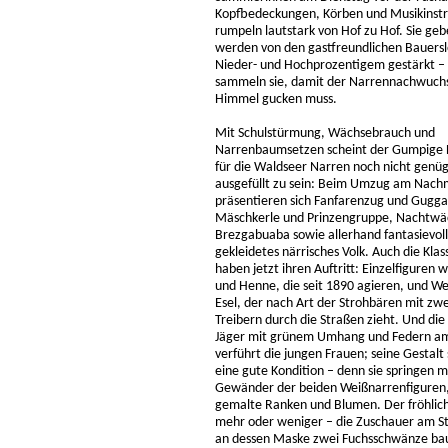
Kopfbedeckungen, Körben und Musikinstr
rumpeln lautstark von Hof zu Hof. Sie ge
werden von den gastfreundlichen Bauers
Nieder- und Hochprozentigem gestärkt – sc
sammeln sie, damit der Narrennachwuchs 
Himmel gucken muss.
Mit Schulstürmung, Wächsebrauch und
Narrenbaumsetzen scheint der Gumpige 
für die Waldseer Narren noch nicht genü
ausgefüllt zu sein: Beim Umzug am Nach
präsentieren sich Fanfarenzug und Gugga
Mäschkerle und Prinzengruppe, Nachtwä
Brezgabuaba sowie allerhand fantasievoll
gekleidetes närrisches Volk. Auch die Klas
haben jetzt ihren Auftritt: Einzelfiguren 
und Henne, die seit 1890 agieren, und W
Esel, der nach Art der Strohbären mit zwe
Treibern durch die Straßen zieht. Und die
Jäger mit grünem Umhang und Federn am H
verführt die jungen Frauen; seine Gestal
eine gute Kondition – denn sie springen m
Gewänder der beiden Weißnarrenfiguren,
gemalte Ranken und Blumen. Der fröhlich
mehr oder weniger – die Zuschauer am S
an dessen Maske zwei Fuchsschwänze bau