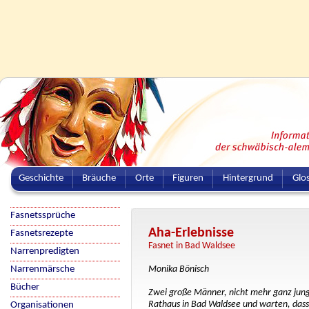
Geschichte
Bräuche
Orte
Figuren
Hintergrund
Glo
Fasnetssprüche
Aha-Erlebnisse
Fasnetsrezepte
Fasnet in Bad Waldsee
Narrenpredigten
Narrenmärsche
Monika Bönisch
Bücher
Zwei große Männer, nicht mehr ganz jung
Rathaus in Bad Waldsee und warten, dass
Organisationen