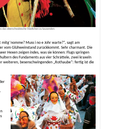
nes das oberschwäbische Städtchen zu tausenden.
net mitg’nomme? Muss i no e Johr warte?“, sagt am
s er vom Glühweinstand zurückkommt. Sehr charmant. Die
seer Hexen zeigen indes, was sie können: Flugs springen
hultern des Fundaments aus vier Schrättele, zwei kraxeln
r weiteren, besenschwingenden „Rothaube“: fertig ist die
der
o
an
es