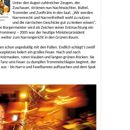
Unter den Augen zahlreicher Zeugen, der
Zuschauer, strömen nun Nachtwächter, Büttel,
Trommler und Zunfträte in den Saal. „Wir werden
enkleid.
Narrenrecht und Narrenfreiheit wohl zu nutzen
sern.
und die närrischen Geschicke gut zu lenken wissen“,
em Bürgermeister wird als Zeichen seiner Entmachtung ein
rominenz – 2005 war der heutige Ministerpräsident
n weiter zum Narrengericht in den Grünen Baum.
n schon ungeduldig mit den Füßen. Endlich schlägt’s zwölf
ausplatzes lodert ein großes Feuer. Nach und nach
 Holzmasken, roten Hauben und langen grünen Röcken. Sie
er Tanz ums Feuer zu dumpfen Trommelschlägen beginnt, der
ch aus – bis Narro und Faselhannes auftauchen und dem Spuk