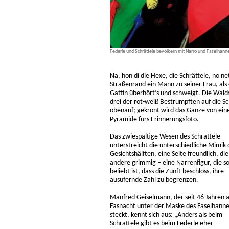
Federle und Schrättele bevölkern mit Narro und Faselhan
Na, hon di die Hexe, die Schrättele, no 
Straßenrand ein Mann zu seiner Frau, al
Gattin überhört’s und schweigt. Die Wald
drei der rot-weiß Bestrumpften auf die Sc
obenauf; gekrönt wird das Ganze von eine
Pyramide fürs Erinnerungsfoto.
Das zwiespältige Wesen des Schrättele
unterstreicht die unterschiedliche Mimik 
Gesichtshälften, eine Seite freundlich, die
andere grimmig – eine Narrenfigur, die s
beliebt ist, dass die Zunft beschloss, ihre
ausufernde Zahl zu begrenzen.
Manfred Geiselmann, der seit 46 Jahren 
Fasnacht unter der Maske des Faselhann
steckt, kennt sich aus: „Anders als beim
Schrättele gibt es beim Federle eher