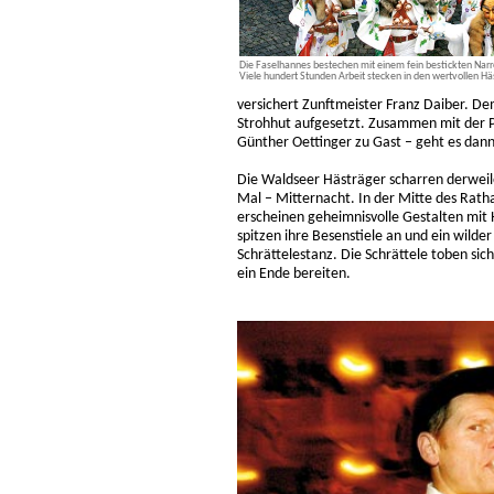
Die Faselhannes bestechen mit einem fein bestickten Narr
Viele hundert Stunden Arbeit stecken in den wertvollen Hä
versichert Zunftmeister Franz Daiber. D
Strohhut aufgesetzt. Zusammen mit der P
Günther Oettinger zu Gast – geht es dan
Die Waldseer Hästräger scharren derweile
Mal – Mitternacht. In der Mitte des Rath
erscheinen geheimnisvolle Gestalten mit
spitzen ihre Besenstiele an und ein wild
Schrättelestanz. Die Schrättele toben si
ein Ende bereiten.