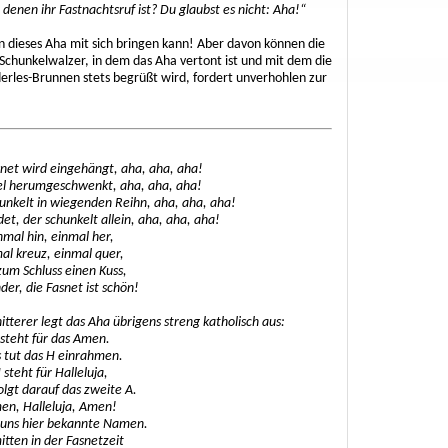
enen ihr Fastnachtsruf ist? Du glaubst es nicht: Aha!“
 dieses Aha mit sich bringen kann! Aber davon können die
 Schunkelwalzer, in dem das Aha vertont ist und mit dem die
erles-Brunnen stets begrüßt wird, fordert unverhohlen zur
snet wird eingehängt, aha, aha, aha!
el herumgeschwenkt, aha, aha, aha!
nkelt in wiegenden Reihn, aha, aha, aha!
t, der schunkelt allein, aha, aha, aha!
nmal hin, einmal her,
al kreuz, einmal quer,
zum Schluss einen Kuss,
der, die Fasnet ist schön!
tterer legt das Aha übrigens streng katholisch aus:
 steht für das Amen.
 tut das H einrahmen.
 steht für Halleluja,
olgt darauf das zweite A.
en, Halleluja, Amen!
 uns hier bekannte Namen.
itten in der Fasnetzeit