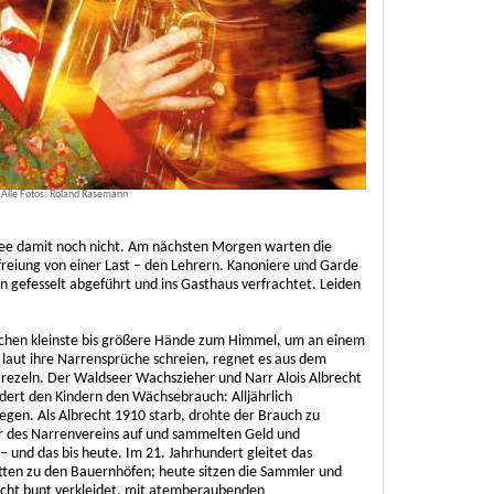
. Alle Fotos: Roland Rasemann
see damit noch nicht. Am nächsten Morgen warten die
freiung von einer Last – den Lehrern. Kanoniere und Garde
n gefesselt abgeführt und ins Gasthaus verfrachtet. Leiden
ischen kleinste bis größere Hände zum Himmel, um an einem
laut ihre Narrensprüche schreien, regnet es aus dem
ezeln. Der Waldseer Wachszieher und Narr Alois Albrecht
dert den Kindern den Wächsebrauch: Alljährlich
gen. Als Albrecht 1910 starb, drohte der Brauch zu
r des Narrenvereins auf und sammelten Geld und
 und das bis heute. Im 21. Jahrhundert gleitet das
itten zu den Bauernhöfen; heute sitzen die Sammler und
cht bunt verkleidet, mit atemberaubenden