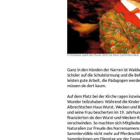
In Waldsee spielt die Musik nicht nur beim Sammlervölkle
Ganz in den Händen der Narren ist Wald
Schüler auf die Schulstürmung und die Be
leisten gute Arbeit, die Pädagogen werde
müssen sie dort kaum.
Auf dem Platz bei der Kirche ragen inzw
Wunder teilzuhaben: Während die Kinder 
Albrechtschen Haus Wurst, Wecken und Br
und seine Frau bescherten im 19. Jahrhun
finanzierten sie den Wurst-und-Wecken-Re
verschwinden. So machten sich Mitgliede
Naturalien zur Freude des Narrensamens –
Sammlervölkle nicht mehr auf Pferdeschl
Sammlerinnen am Dienstag vor der Fasna