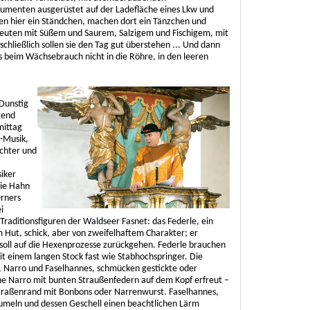
umenten ausgerüstet auf der Ladefläche eines Lkw und
ben hier ein Ständchen, machen dort ein Tänzchen und
leuten mit Süßem und Saurem, Salzigem und Fischigem, mit
hließlich sollen sie den Tag gut überstehen ... Und dann
beim Wächsebrauch nicht in die Röhre, in den leeren
Dunstig
gend
mittag
-Musik,
chter und
siker
wie Hahn
erners
i
 Traditionsfiguren der Waldseer Fasnet: das Federle, ein
ut, schick, aber von zweifelhaftem Charakter; er
t soll auf die Hexenprozesse zurückgehen. Federle brauchen
it einem langen Stock fast wie Stabhochspringer. Die
 Narro und Faselhannes, schmücken gestickte oder
e Narro mit bunten Straußenfedern auf dem Kopf erfreut –
traßenrand mit Bonbons oder Narrenwurst. Faselhannes,
meln und dessen Geschell einen beachtlichen Lärm