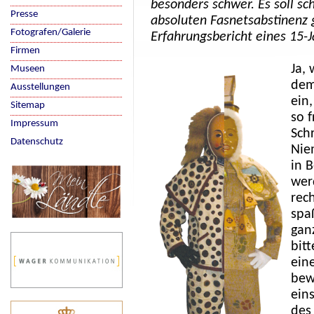
besonders schwer. Es soll sc
Presse
absoluten Fasnetsabstinenz 
Fotografen/Galerie
Erfahrungsbericht eines 15-J
Firmen
Ja, 
Museen
dem
Ausstellungen
ein
Sitemap
so 
Impressum
Sch
Datenschutz
Nie
in 
wer
rech
spaß
ganz
bit
ein
bewe
ein
des 