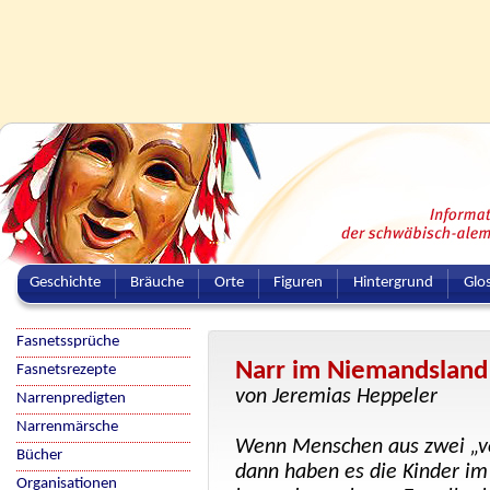
Geschichte
Bräuche
Orte
Figuren
Hintergrund
Glo
Fasnetssprüche
Narr im Niemandsland
Fasnetsrezepte
von Jeremias Heppeler
Narrenpredigten
Narrenmärsche
Wenn Menschen aus zwei „ve
Bücher
dann haben es die Kinder i
Organisationen