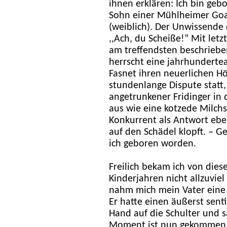
ihnen erklären: Ich bin geb
Sohn einer Mühlheimer Goaß
(weiblich). Der Unwissende d
,,Ach, du Scheiße!“ Mit letz
am treffendsten beschriebe
herrscht eine jahrhunderteal
Fasnet ihren neuerlichen H
stundenlange Dispute statt,
angetrunkener Fridinger in d
aus wie eine kotzede Milch
Konkurrent als Antwort eb
auf den Schädel klopft. – 
ich geboren worden.
Freilich bekam ich von die
Kinderjahren nicht allzuviel
nahm mich mein Vater eine
Er hatte einen äußerst senti
Hand auf die Schulter und sä
Moment ist nun gekommen. 