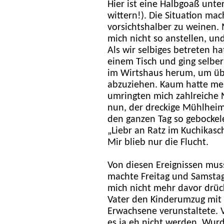
Hier ist eine Halbgoaß unte
wittern!). Die Situation ma
vorsichtshalber zu weinen. 
mich nicht so anstellen, un
Als wir selbiges betreten h
einem Tisch und ging selbe
im Wirtshaus herum, um üb
abzuziehen. Kaum hatte mei
umringten mich zahlreiche Na
nun, der dreckige Mühlhei
den ganzen Tag so gebockel
„Liebr an Ratz im Kuchikasc
Mir blieb nur die Flucht.
Von diesen Ereignissen mus
machte Freitag und Samstag
mich nicht mehr davor drü
Vater den Kinderumzug mit s
Erwachsene verunstaltete. V
es ja eh nicht werden. Wurd