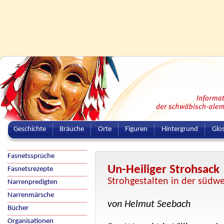
Geschichte
Bräuche
Orte
Figuren
Hintergrund
Glo
Fasnetssprüche
Un-Heiliger Strohsack
Fasnetsrezepte
Strohgestalten in der südw
Narrenpredigten
Narrenmärsche
von Helmut Seebach
Bücher
Organisationen