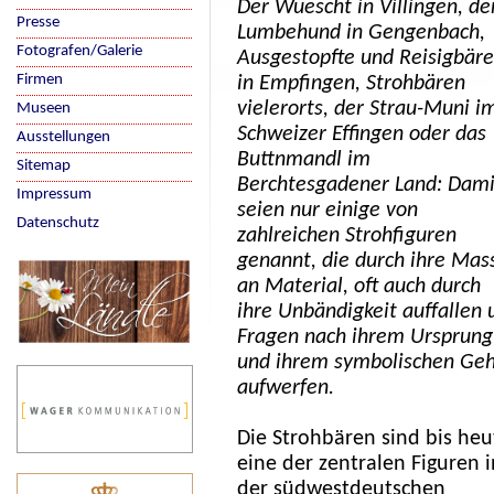
Der
Wuescht in Villingen, de
Presse
Lumbehund in Gengenbach,
Fotografen/Galerie
Ausgestopfte und Reisigbär
Firmen
in Empfingen, Strohbären
vielerorts, der Strau-Muni i
Museen
Schweizer Effingen oder das
Ausstellungen
Buttnmandl im
Sitemap
Berchtesgadener Land: Dami
Impressum
seien nur einige von
Datenschutz
zahlreichen Strohfiguren
genannt, die durch ihre Mas
an Material, oft auch durch
ihre Unbändigkeit auffallen 
Fragen nach ihrem Ursprung
und ihrem symbolischen Geh
aufwerfen.
Die Strohbären sind bis heu
eine der zentralen Figuren i
der südwestdeutschen