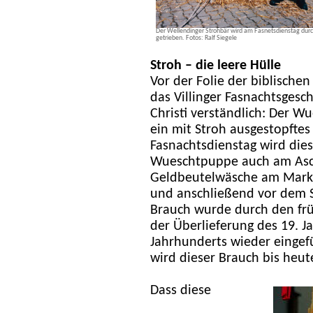
Der Wellendinger Strohbär wird am Fasnetsdienstag durc
getrieben. Fotos: Ralf Siegele
Stroh – die leere Hülle
Vor der Folie der biblische
das Villinger Fasnachtsgesc
Christi verständlich: Der Wue
ein mit Stroh ausgestopftes
Fasnachtsdienstag wird die
Wueschtpuppe auch am Asc
Geldbeutelwäsche am Markt
und anschließend vor dem S
Brauch wurde durch den frü
der Überlieferung des 19. J
Jahrhunderts wieder eingef
wird dieser Brauch bis heute
Dass diese