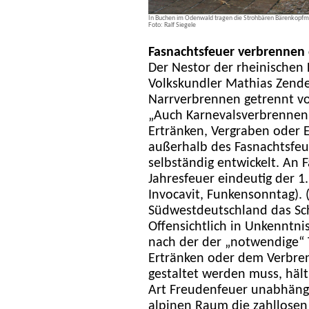
In Buchen im Odenwald tragen die Strohbären Bärenkopf
Foto: Ralf Siegele
Fasnachtsfeuer verbrennen
Der Nestor der rheinischen
Volkskundler Mathias Zender
Narrverbrennen getrennt v
„Auch Karnevalsverbrennen
Ertränken, Vergraben oder E
außerhalb des Fasnachtsfeue
selbständig entwickelt. An F
Jahresfeuer eindeutig der 1
Invocavit, Funkensonntag). (
Südwestdeutschland das Sc
Offensichtlich in Unkenntni
nach der der „notwendige“
Ertränken oder dem Verbre
gestaltet werden muss, hält
Art Freudenfeuer unabhängi
alpinen Raum die zahllosen