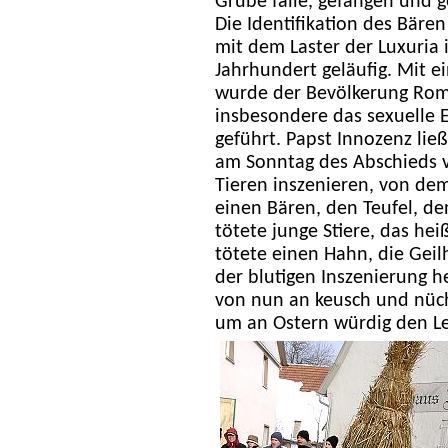
Grube falle, gefangen und g
Die Identifikation des Bäre
mit dem Laster der Luxuria 
Jahrhundert geläufig. Mit e
wurde der Bevölkerung Roms
insbesondere das sexuelle 
geführt. Papst Innozenz lie
am Sonntag des Abschieds vo
Tieren inszenieren, von de
einen Bären, den Teufel, de
tötete junge Stiere, das he
tötete einen Hahn, die Gei
der blutigen Inszenierung he
von nun an keusch und nüc
um an Ostern würdig den L