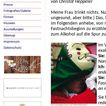
von Christof Heppeler
Presse
Fotografen/Galerie
Meine Frau trinkt nichts. Nu
Firmen
ungesund, aber bitte.) Das, 
im Folgenden anhebe, von m
Museen
Fastnachtsbeginn zu erzähl
Ausstellungen
zum Alkohol auf die Spur 
Sitemap
Impressum
Im V
Datenschutz
exa
Sie
Nar
Ich:
and
Sie:
Fasn
an 
Sie
red
Ein Schnappschuss mit Seltenheitswert: