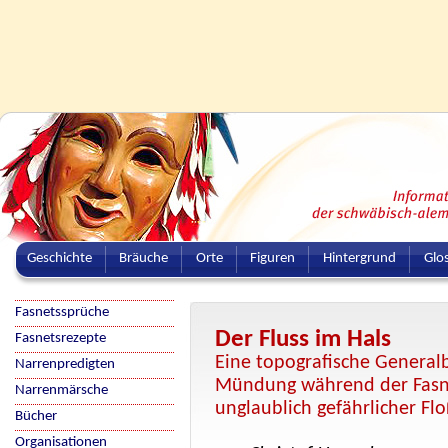
Geschichte
Bräuche
Orte
Figuren
Hintergrund
Glo
Fasnetssprüche
Der Fluss im Hals
Fasnetsrezepte
Eine topografische Generalb
Narrenpredigten
Mündung während der Fasnet
Narrenmärsche
unglaublich gefährlicher Fl
Bücher
Organisationen