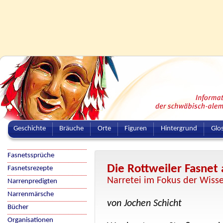
Geschichte
Bräuche
Orte
Figuren
Hintergrund
Glo
Fasnetssprüche
Die Rottweiler Fasnet
Fasnetsrezepte
Narretei im Fokus der Wiss
Narrenpredigten
Narrenmärsche
von Jochen Schicht
Bücher
Organisationen