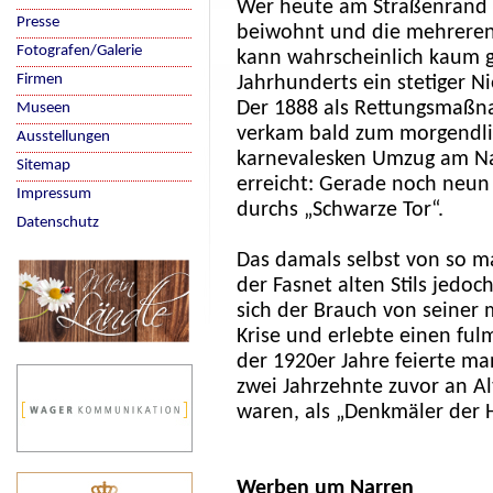
Wer heute am Straßenrand 
Presse
beiwohnt und die mehreren
Fotografen/Galerie
kann wahrscheinlich kaum g
Firmen
Jahrhunderts ein stetiger N
Der 1888 als Rettungsmaßn
Museen
verkam bald zum morgendli
Ausstellungen
karnevalesken Umzug am Na
Sitemap
erreicht: Gerade noch neu
Impressum
durchs „Schwarze Tor“.
Datenschutz
Das damals selbst von so 
der Fasnet alten Stils jedoc
sich der Brauch von seiner 
Krise und erlebte einen f
der 1920er Jahre feierte m
zwei Jahrzehnte zuvor an A
waren, als „Denkmäler der 
Werben um Narren