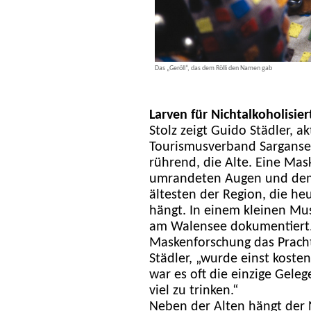
Das „Geröll“, das dem Rölli den Namen gab
Larven für Nichtalkoholisier
Stolz zeigt Guido Städler, a
Tourismusverband Sargans
rührend, die Alte. Eine Mas
umrandeten Augen und dem 
ältesten der Region, die he
hängt. In einem kleinen Mus
am Walensee dokumentiert. 
Maskenforschung das Prachts
Städler, „wurde einst koste
war es oft die einzige Geleg
viel zu trinken.“
Neben der Alten hängt der 