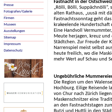
Fastnacht in der Ostschweiz
Presse
„Rölli, Bölli, Suppächnölli“
Fotografen/Galerie
alten Rathaus, „uusä mit dä
Firmen
Fastnachtssonntag geht das 
krakeelende Hundertschaft d
Museen
Eine Handvoll Vermummter, 
Ausstellungen
Meute herjagen, kreuz und 
Sitemap
Städtchen. Zur Freude der K
Impressum
Narrenspiel meist selbst au
Datenschutz
heute freilich, wo die Maski
mehr Wert auf Schau und Se
Ungebührliche Mummereie
Die Region um den Walensee
Hochburg. Eilige Reisende 
von Chur nach Zürich liegen
Maskenschnitzer eine Tradit
an den Fastnachtstagen zum
Butzi und Huttli in den Stä