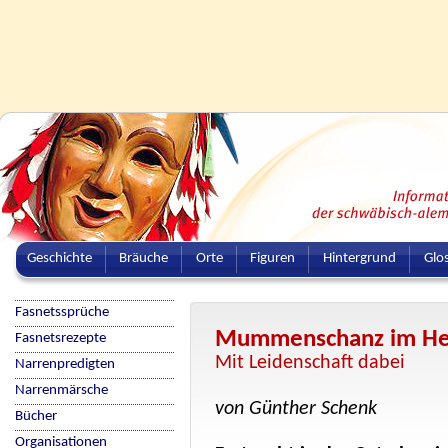
Geschichte
Bräuche
Orte
Figuren
Hintergrund
Glo
Fasnetssprüche
Mummenschanz im Hei
Fasnetsrezepte
Mit Leidenschaft dabei
Narrenpredigten
Narrenmärsche
von Günther Schenk
Bücher
Organisationen