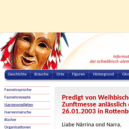
Geschichte
Bräuche
Orte
Figuren
Hintergrund
Glo
Fasnetssprüche
Predigt von Weihbisch
Fasnetsrezepte
Zunftmesse anlässlich
Narrenpredigten
26.01.2003 in Rottenb
Narrenmärsche
Bücher
Liabe Närrina ond Narra,
Organisationen