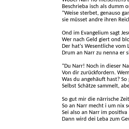
Wobei Narr no meischtens a
Beschrieba isch als dumm on
"Weise sterbet, genauso ga
sie müsset andre ihren Reic
Ond im Evangelium sagt Jes
Wer nach Geld giert ond bloß
Der hat's Wesentliche vom L
Drum an Narr zu nenna er si
"Du Narr! Noch in dieser N
Von dir zurückfordern. Wem
Was du angehäuft hast? So g
Selbst Schätze sammelt, aber 
So gut mir die närrische Zeit
So an Narr mecht i um nix se
Sei also an Narr im positiva 
Dann wird dei Leba zum Ge