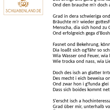
Ond den brauche m'r doch a
Grad in dera schwieriga ond 
Bräuchte m'r wieder gottesfü
Menscha, dia sich hond zu 
Ond erfolgreich gega d'Bosh
Fasnet ond Bekehrung, kön
Dia loaßt sich og'fähr so sc
Wia Wasser ond Feuer, wia b
Wie trocka ond nass, wia Li
Doch des isch an glatter Irrt
Des mecht i eich beweisa on
Ond zwar hon i g'funda glei 
Dass sich boides kommt net
S'erscht isch a hochinteres
Grad über mir, unterhalb v