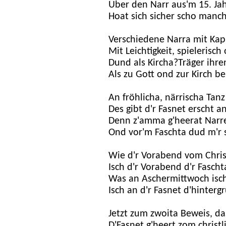
Über den Narr aus'm 15. Ja
Hoat sich sicher scho manc
Verschiedene Narra mit Kap
Mit Leichtigkeit, spielerisch
Dund als Kircha?Träger ihr
Als zu Gott ond zur Kirch b
An fröhlicha, närrischa Tanz
Des gibt d'r Fasnet erscht an
Denn z'amma g'heerat Narr
Ond vor'm Faschta dud m'r 
Wie d'r Vorabend vom Chris
Isch d'r Vorabend d'r Fascht
Was an Aschermittwoch isch
Isch an d'r Fasnet d'hinter
Jetzt zum zwoita Beweis, da
D'Fasnet g'heert zom christ