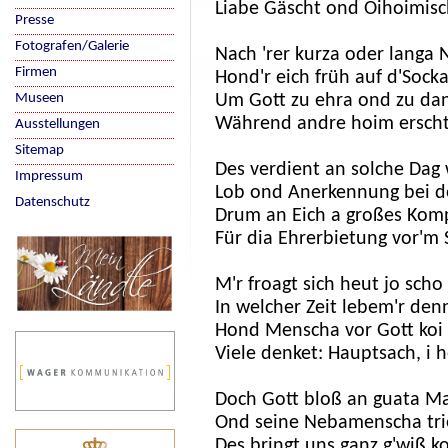
Liabe Gäscht ond Oihoimisc
Presse
Fotografen/Galerie
Nach 'rer kurza oder langa 
Firmen
Hond'r eich früh auf d'Sock
Museen
Um Gott zu ehra ond zu da
Während andre hoim erscht
Ausstellungen
Sitemap
Des verdient an solche Dag 
Impressum
Lob ond Anerkennung bei de
Datenschutz
Drum an Eich a großes Kom
Für dia Ehrerbietung vor'm
M'r froagt sich heut jo scho
In welcher Zeit lebem'r den
Hond Menscha vor Gott koi
Viele denket: Hauptsach, i 
Doch Gott bloß an guata Ma
Ond seine Nebamenscha trie
Des bringt uns ganz g'wiß ko