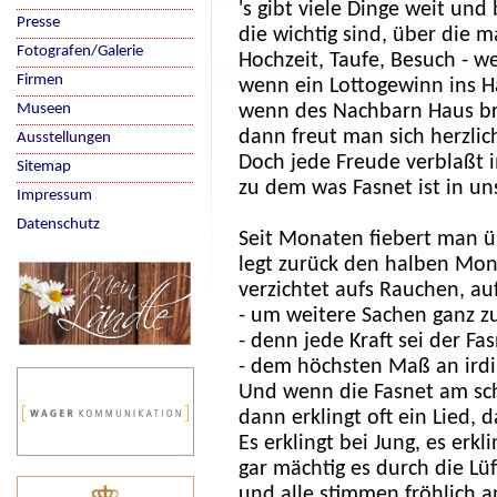
's gibt viele Dinge weit und 
Presse
die wichtig sind, über die m
Fotografen/Galerie
Hochzeit, Taufe, Besuch - w
Firmen
wenn ein Lottogewinn ins H
Museen
wenn des Nachbarn Haus bre
dann freut man sich herzlic
Ausstellungen
Doch jede Freude verblaßt 
Sitemap
zu dem was Fasnet ist in un
Impressum
Datenschutz
Seit Monaten fiebert man ü
legt zurück den halben Mo
verzichtet aufs Rauchen, au
- um weitere Sachen ganz z
- denn jede Kraft sei der Fa
- dem höchsten Maß an irdi
Und wenn die Fasnet am sc
dann erklingt oft ein Lied,
Es erklingt bei Jung, es erkli
gar mächtig es durch die Lüf
und alle stimmen fröhlich a