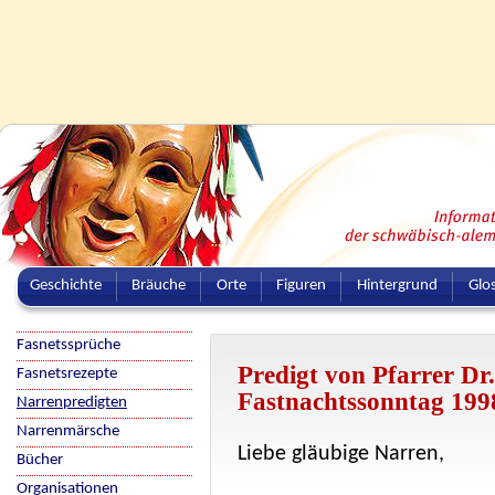
Geschichte
Bräuche
Orte
Figuren
Hintergrund
Glo
Fasnetssprüche
Predigt von Pfarrer Dr
Fasnetsrezepte
Fastnachtssonntag 199
Narrenpredigten
Narrenmärsche
Liebe gläubige Narren,
Bücher
Organisationen