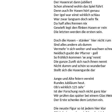
Der Hasenrat dann jubiliert
Schon ahnend wohin das Spiel führt
Denn auch ihr Hasen hört genau:
Der Igel war einst wirklich schlau
War zwar langsam doch sehr fix
Da half alles Rennen nix
Gewieft legt den flinken Hasen er rein
Die letzten werden die ersten sein.
Doch die Hasen – stänker’ hier nicht rum
Sind alles andere als dumm
Vermehr’n sich weiter und wachsen schne
Neidisch guckt der Pfarrer - gell
So fröhlich kommen ’se ang’rennt
Die ganze Zunft sich nach ihnen nennt
Nicht dumm und schön so wunderbar
Stellt sich die Hasengarde dar
Junge und Alte feiern vereint
Rundes Jubiläum heut.
Ob’s wirklich 125 Jahr’
Ist der Forschung noch nicht ganz klar
Wir prüfen das später bei einem Glas Wei
Der Erste schenke dem Letzten ein.
Die neuste Figur so ist jedem hier klar