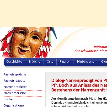
Geschichte
Bräuche
Orte
Figuren
Hintergrund
Glo
Fasnetssprüche
Dialog-Narrenpredigt von Pf
Fasnetsrezepte
Pfr. Boch aus Anlass des Na
Narrenpredigten
Bestehens der Narrenzunft
Narrenmärsche
Aus dem Evangelium nach Matthäus (Kap
Bücher
Denn das Himmelreich gleicht einem Haus
Organisationen
seinen Weinberg einzustellen.