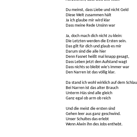
Du meinst, dass Liebe und nicht Geld
Diese Welt zusammen hält
Ja ich glaube mir wird klar
Dass meine Rede Unsinn war
Ja, doch mach dich nicht zu klein:
Die Letzten werden die Ersten sein.
Das gilt für dich und glaub es mir
Darum sind die alle hier
Denn Fasnet heißt mal knapp gesagt,
Dass Leben jetzt den Aufstand wagt
Dass nichts so bleibt wie’s immer war
Den Narren ist das völlig klar.
Da stand ich wohl wirklich auf dem Schla
Bei Narren ist das alter Brauch
Unterm Häs sind alle gleich
Ganz egal ob arm ob reich
Und die meist die ersten sind
Gehen leer aus ganz geschwind.
Unser Schultes das erlebt
Wenn Alwin ihn des Jobs enthebt.