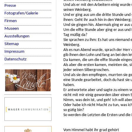
Und als er mit den Arbeitern einig wurde 
Presse
seinen Weinberg.
Fotografen/Galerie
Und er ging aus um die dritte Stunde un
ihnen: Geht ihr auch hin in den Weinberg; 
Firmen
Und sie gingen hin. Abermals ging er aus
Museen
Um die elfte Stunde aber ging er aus und
Tag müßig da?
Ausstellungen
Sie sprachen zu ihm: Es hat uns niemand ei
Sitemap
Weinberg.
Als es nun Abend wurde, sprach der Herr 
Impressum
gib ihnen den Lohn und fang an bei den le
Datenschutz
Da kamen, die um die elfte Stunde einges
Als aber die ersten kamen, meinten sie,
jeder seinen Silbergroschen.
Und als sie den empfingen, murrten sie 
eine Stunde gearbeitet, doch du hast sie u
haben.
Er antwortete aber und sagte zu einem von
nicht mit mir einig geworden über einen 
Nimm, was dein ist, und geh! Ich will abe
Oder habe ich nicht Macht zu tun, was ich 
so gütig bin?
So werden die Letzten die Ersten und die 
Vom Himmel habt ihr grad gehört