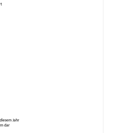
rt
 diesem Jahr
um dar