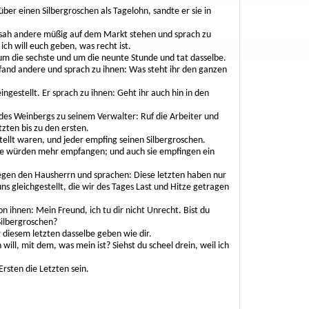
über einen Silbergroschen als Tagelohn, sandte er sie in
d sah andere müßig auf dem Markt stehen und sprach zu
ich will euch geben, was recht ist.
 um die sechste und um die neunte Stunde und tat dasselbe.
 fand andere und sprach zu ihnen: Was steht ihr den ganzen
ngestellt. Er sprach zu ihnen: Geht ihr auch hin in den
des Weinbergs zu seinem Verwalter: Ruf die Arbeiter und
tzten bis zu den ersten.
tellt waren, und jeder empfing seinen Silbergroschen.
 sie würden mehr empfangen; und auch sie empfingen ein
gegen den Hausherrn und sprachen: Diese letzten haben nur
ns gleichgestellt, die wir des Tages Last und Hitze getragen
 ihnen: Mein Freund, ich tu dir nicht Unrecht. Bist du
Silbergroschen?
r diesem letzten dasselbe geben wie dir.
will, mit dem, was mein ist? Siehst du scheel drein, weil ich
Ersten die Letzten sein.