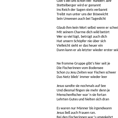
Gibt’s bei uns schon viel’ hundert Jahr
Stettelberger wird er genannt
Ins Reich der Sagen stets verbannt
Treibt nun unter uns der Bösewicht
Sein Unwesen auch bei Tageslicht
Glaub ihm kein Wort selbst wenn er schw
Mit seinem Charme dich wild betört
Wer so viel lügt, betrügt auch dich
Hat unsern Schöpfer nie über sich
Vielleicht sieht er das heuer ein
Dann kann er als letzter wieder erster sei
Ne fromme Gruppe gibt’s hier seit je
Die Fischerinnen vom Bodensee
Schon zu Jesu Zeiten war Fischen schwer
Das Netz blieb’ immer wieder leer
Jesus sandte sie nochmals auf See
Und diesmal fingen sie mehr denn je
Menschenfischer war’n sie fortan
Lehrten Gutes und hielten sich dran
Es waren nur Männer bis irgendwann
Jesus ließ auch Frauen ran.
Bei den Fischerinnen war’s umgekehrt