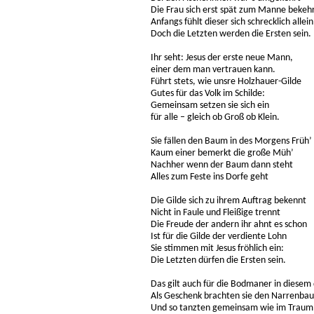
Die Frau sich erst spät zum Manne bekeh
Anfangs fühlt dieser sich schrecklich allein
Doch die Letzten werden die Ersten sein.
Ihr seht: Jesus der erste neue Mann,
einer dem man vertrauen kann.
Führt stets, wie unsre Holzhauer-Gilde
Gutes für das Volk im Schilde:
Gemeinsam setzen sie sich ein
für alle – gleich ob Groß ob Klein.
Sie fällen den Baum in des Morgens Früh’
Kaum einer bemerkt die große Müh’
Nachher wenn der Baum dann steht
Alles zum Feste ins Dorfe geht
Die Gilde sich zu ihrem Auftrag bekennt
Nicht in Faule und Fleißige trennt
Die Freude der andern ihr ahnt es schon
Ist für die Gilde der verdiente Lohn
Sie stimmen mit Jesus fröhlich ein:
Die Letzten dürfen die Ersten sein.
Das gilt auch für die Bodmaner in diesem
Als Geschenk brachten sie den Narrenba
Und so tanzten gemeinsam wie im Traum