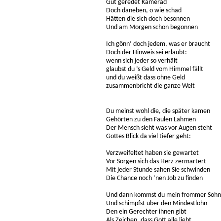
Gut geredet Kamerad
Doch daneben, o wie schad
Hätten die sich doch besonnen
Und am Morgen schon begonnen
Ich gönn’ doch jedem, was er braucht
Doch der Hinweis sei erlaubt:
wenn sich jeder so verhält
glaubst du ’s Geld vom Himmel fällt
und du weißt dass ohne Geld
zusammenbricht die ganze Welt
Du meinst wohl die, die später kamen
Gehörten zu den Faulen Lahmen
Der Mensch sieht was vor Augen steht
Gottes Blick da viel tiefer geht:
Verzweifeltet haben sie gewartet
Vor Sorgen sich das Herz zermartert
Mit jeder Stunde sahen Sie schwinden
Die Chance noch ’nen Job zu finden
Und dann kommst du mein frommer Sohn
Und schimpfst über den Mindestlohn
Den ein Gerechter ihnen gibt
Als Zeichen, dass Gott alle liebt.