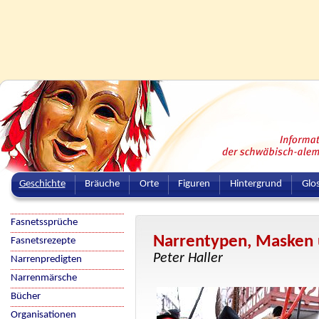
Geschichte
Bräuche
Orte
Figuren
Hintergrund
Glo
Fasnetssprüche
Narrentypen, Masken 
Fasnetsrezepte
Peter Haller
Narrenpredigten
Narrenmärsche
Bücher
Organisationen