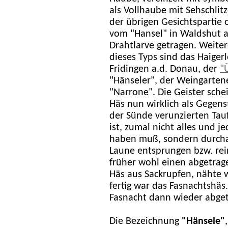
als Vollhaube mit Sehschlit
der übrigen Gesichtspartie 
vom "Hansel" in Waldshut a
Drahtlarve getragen. Weite
dieses Typs sind das Haigerl
Fridingen a.d. Donau, der
"
"Hänseler", der Weingartene
"Narrone". Die Geister sche
Häs nun wirklich als Gegens
der Sünde verunzierten Tauf
ist, zumal nicht alles und j
haben muß, sondern durcha
Laune entsprungen bzw. rei
früher wohl einen abgetrag
Häs aus Sackrupfen, nähte w
fertig war das Fasnachtshäs
Fasnacht dann wieder abge
Die Bezeichnung
"Hänsele"
,