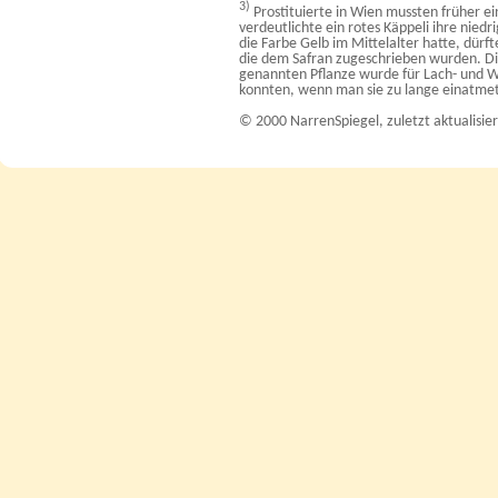
3)
Prostituierte in Wien mussten früher ei
verdeutlichte ein rotes Käppeli ihre nied
die Farbe Gelb im Mittelalter hatte, dürf
die dem Safran zugeschrieben wurden. Die
genannten Pflanze wurde für Lach- und W
konnten, wenn man sie zu lange einatme
© 2000 NarrenSpiegel, zuletzt aktualisie