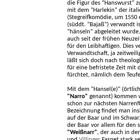
die Figur des "Hanswurst" 
mit dem "Harlekin" der ital
(Stegreifkomödie, um 1550 
(süddt. "Bajaß") verwandt 
"hänseln" abgeleitet wurde
auch seit der frühen Neuze
für den Leibhaftigen. Dies 
Verwandtschaft, ja zeitweil
läßt sich doch nach theolo
für eine befristete Zeit mit 
fürchtet, nämlich dem Teufe
Mit dem "Hansel(e)" (örtlic
"Narro"
genannt) kommen w
schon zur nächsten Narrenfi
Bezeichnung findet man in
auf der Baar und im Schwar
der Baar vor allem für den
"Weißnarr"
, der auch in de
und
Villinger
Fasnet stark ve