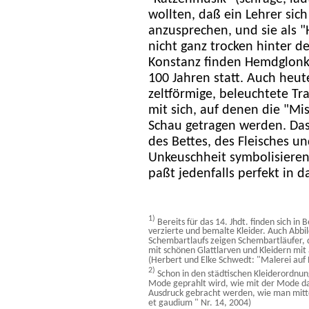
wollten, daß ein Lehrer sich
anzusprechen, und sie als 
nicht ganz trocken hinter d
Konstanz finden Hemdglonke
100 Jahren statt. Auch heut
zeltförmige, beleuchtete 
mit sich, auf denen die "Mis
Schau getragen werden. Da
des Bettes, des Fleisches u
Unkeuschheit symbolisieren
paßt jedenfalls perfekt in 
1)
Bereits für das 14. Jhdt. finden sich in
verzierte und bemalte Kleider. Auch Abb
Schembartlaufs zeigen Schembartläufer, d
mit schönen Glattlarven und Kleidern mi
(Herbert und Elke Schwedt: "Malerei auf 
2)
Schon in den städtischen Kleiderordnun
Mode geprahlt wird, wie mit der Mode da
Ausdruck gebracht werden, wie man mitte
et gaudium " Nr. 14, 2004)