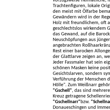
vorzugsweise heimatliche, 
Trachtenfiguren, lokale Ori
den meist mit Ölfarbe bemal
Gewändern wird in der Reg
Holz mit freundlichem, oft
geschlechtslos wirkendem G
das Gewand, auf die Barockz
Neuschöpfungen aus jüngere
angebrachten Roßhaarkrän
Rest einer barocken Allonge
der Glattlarve zeigen an, we
Jeder Fassmaler hat sein ei
schönen Masken keine posi
Gesichtslarven, sondern sy
Verführung der Menschen d
Hölle". Zum Weißnarr gehör
"Gschell"
, das sind mehrere
Kreuz getragene Schellenrie
"Gschellnarr"
bzw.
"Schellna
Donaueschingen und Immen