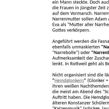
ein Mann steckte. Doch auch
die Frauen in jüngster Zei
auf dem Vormarsch. Narren
Narrenmutter sollen Adam a
Eva als "Mutter aller Narrh
Gottes verkörpern.
Angeführt werden die Fasna
ebenfalls unmaskierten
"
Na
"Narrebolle") oder
"
Narrenb
Aufmerksamkeit der Zuschau
lenkt. In Rottweil geht als
Nicht organisiert sind die
"
Hemdglonkern
"
(Glonker =
ihren weißen Nachthemden 
die meist am Abend des "S
Auftritt haben. Die Hemdglo
älteren Konstanzer Schüle
"Katzenmusik" (schräge, lau