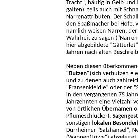
Tracht", häufig in Gelb und 
galten), teils auch mit Sch
Narrenattributen. Der Scha
den Spaßmacher bei Hofe, v
nämlich weisen Narren, der 
Wahrheit zu sagen ("Narren
hier abgebildete "Gätterlet
Jahren nach alten Beschrei
Neben diesen überkommenen 
"Butzen"
(sich verbutzen = 
und zu denen auch zahlreic
"Fransenkleidle" oder der "S
in den vergangenen 75 Jahre
Jahrzehnten eine Vielzahl 
von örtlichen
Übernamen
o
Pflumeschlucker),
Sagenges
sonstigen
lokalen Besonder
Dürrheimer "Salzhansel", N
(Wappen)Löwe") abgeleitet