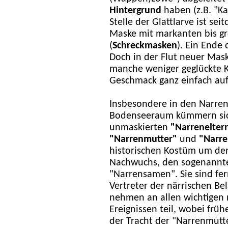
Hintergrund
haben (z.B. "Ka
Stelle der Glattlarve ist sei
Maske mit markanten bis gr
(
Schreckmasken
). Ein Ende 
Doch in der Flut neuer Mask
manche weniger geglückte K
Geschmack ganz einfach auf 
I
nsbesondere in den Narre
Bodenseeraum kümmern sic
unmaskierten
"Narrenelter
"Narrenmutter"
und
"Narre
historischen Kostüm um de
Nachwuchs, den sogenannt
"Narrensamen". Sie sind fer
Vertreter der närrischen Be
nehmen an allen wichtigen 
Ereignissen teil, wobei früh
der Tracht der "Narrenmutte