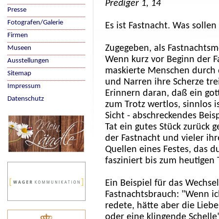
Prediger 1, 14
Presse
Fotografen/Galerie
Es ist Fastnacht. Was solle
Firmen
Zugegeben, als Fastnachtsm
Museen
Wenn kurz vor Beginn der F
Ausstellungen
maskierte Menschen durch d
Sitemap
und Narren ihre Scherze tr
Impressum
Erinnern daran, daß ein go
Datenschutz
zum Trotz wertlos, sinnlos i
Sicht - abschreckendes Beis
Tat ein gutes Stück zurück
der Fastnacht und vieler ih
Quellen eines Festes, das du
fasziniert bis zum heutigen 
Ein Beispiel für das Wechsel
Fastnachtsbrauch: "Wenn i
redete, hätte aber die Liebe
oder eine klingende Schell