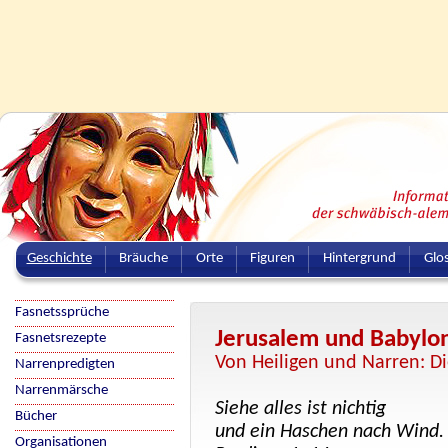
Geschichte
Bräuche
Orte
Figuren
Hintergrund
Glo
Fasnetssprüche
Jerusalem und Babylo
Fasnetsrezepte
Von Heiligen und Narren: D
Narrenpredigten
Narrenmärsche
Siehe alles ist nichtig
Bücher
und ein Haschen nach Wind.
Organisationen