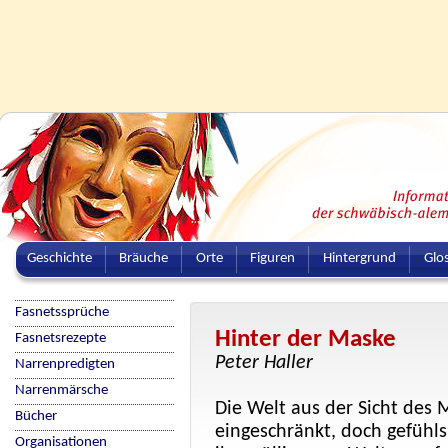
Geschichte
Bräuche
Orte
Figuren
Hintergrund
Glo
Fasnetssprüche
Hinter der Maske
Fasnetsrezepte
Peter Haller
Narrenpredigten
Narrenmärsche
Die Welt aus der Sicht des 
Bücher
eingeschränkt, doch gefühl
Organisationen