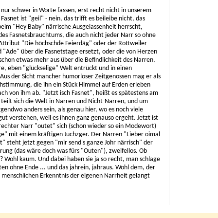
nur schwer in Worte fassen, erst recht nicht in unserem
snet ist "geil" - nein, das trifft es beileibe nicht, das
 beim "Hey Baby" närrische Ausgelassenheit herrscht,
 des Fasnetsbrauchtums, die auch nicht jeder Narr so ohne
tribut "Die höchschde Feierdäg" oder der Rottweiler
 "Ade" über die Fasnetstage ersetzt, oder die von Herzen
schon etwas mehr aus über die Befindlichkeit des Narren,
re, eben "glückselige" Welt entrückt und in einen
Aus der Sicht mancher humorloser Zeitgenossen mag er als
chstimmung, die ihn ein Stück Himmel auf Erden erleben
ach von ihm ab. "Jetzt isch Fasnet", heißt es spätestens am
teilt sich die Welt in Narren und Nicht-Narren, und um
rgendwo anders sein, als genau hier, wo es noch viele
gut verstehen, weil es ihnen ganz genauso ergeht. Jetzt ist
echter Narr "outet" sich (schon wieder so ein Modewort)
ge" mit einem kräftigen Juchzger. Der Narren "Lieber oimal
kt" steht jetzt gegen "mir send's ganze Johr närrisch" der
arung (das wäre doch was fürs "Outen"), zweifellos. Ob
d? Wohl kaum. Und dabei haben sie ja so recht, man schlage
ten ohne Ende ... und das jahrein, jahraus. Wohl dem, der
 menschlichen Erkenntnis der eigenen Narrheit gelangt