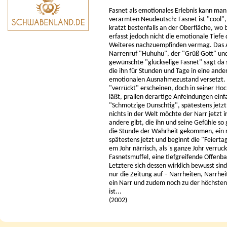
Fasnet als emotionales Erlebnis kann man 
verarmten Neudeutsch: Fasnet ist "cool", Fa
kratzt bestenfalls an der Oberfläche, wo
erfasst jedoch nicht die emotionale Tiefe
Weiteres nachzuempfinden vermag. Das At
Narrenruf "Huhuhu", der "Grüß Gott" und
gewünschte "glückselige Fasnet" sagt da 
die ihn für Stunden und Tage in eine ande
emotionalen Ausnahmezustand versetzt. 
"verrückt" erscheinen, doch in seiner Ho
läßt, prallen derartige Anfeindungen einf
"Schmotzige Dunschtig", spätestens jetzt 
nichts in der Welt möchte der Narr jetzt i
andere gibt, die ihn und seine Gefühle so 
die Stunde der Wahrheit gekommen, ein r
spätestens jetzt und beginnt die "Feierta
em Johr närrisch, als 's ganze Johr verruc
Fasnetsmuffel, eine tiefgreifende Offenb
Letztere sich dessen wirklich bewusst sin
nur die Zeitung auf – Narrheiten, Narrhei
ein Narr und zudem noch zu der höchsten
ist...
(2002)