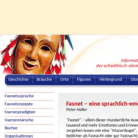
Geschichte
Bräuche
Orte
Figuren
Hintergrund
Glo
Fasnetssprüche
Fasnet – eine sprachlich-e
Fasnetsrezepte
Peter Haller
Narrenpredigten
Narrenmärsche
"Fasnet" – allein dieser mundartliche Aus
tausend und mehr Emotionen und Erinner
Bücher
zergehen lassen wie eine "Mozartkugel", "
lieblicher als Fasnacht oder gar Fastnach
Organisationen