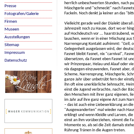
herrlich unbeschwerten Stunden, nach p
Presse
Mäschgerle und "schmeckt" nach Fasnets
Fackeln. Noch denkt ja keiner an das "bit
Fotografen/Galerie
Firmen
Vielleicht gerade weil der Dialekt überall
Jahreszeit noch zu Hause, dort wo er hin
Museen
auf Hochdeutsch vor ... haarsträubend, 
Ausstellungen
lauschen, wenn er in einer Mischung aus 
Narrensprung Kontakt aufnimmt:
"Gell, o
Sitemap
Gelegenheit ausgelassen wird, der deutsc
Impressum
Fasnet bleibt Fasnet, nix "carnival", Fasnet
übersetzen, da Fasnet eben Fasnet ist und
Datenschutz
wir Prinzenpaar, Helau und Alaaf oder vie
nix dagegen einzuwenden, Fasnet aber, da
Scheme, Narrensprung, Mäschgerle, Schn
ganze Jahr über unbetrübt fern der eins
ihn oft eine unerklärliche Sehnsucht, H
einst die Jugend verbrachte, nach der Bä
den Menschen mit ihrer ganz eigenen, lieb
im Jahr auf ihre ganz eigene Art zum Nar
– das ist auch eine Liebeserklärung an d
"Ausgewanderten" mal wieder nach Hause
erklingt und wenn Kleidle und Larven, d
einst an ihm vorüberziehen, nimmt die Fasn
Momente so, als sei die Zeit damals stehe
Rührung Tränen in die Augen treten.