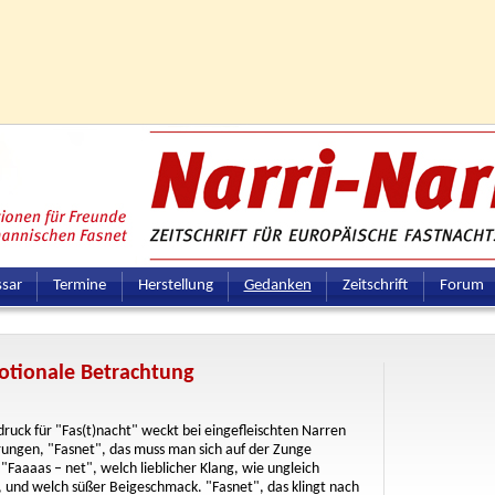
ssar
Termine
Herstellung
Gedanken
Zeitschrift
Forum
motionale Betrachtung
druck für "Fas(t)nacht" weckt bei eingefleischten Narren
ungen, "Fasnet", das muss man sich auf der Zunge
Faaaas – net", welch lieblicher Klang, wie ungleich
t, und welch süßer Beigeschmack. "Fasnet", das klingt nach