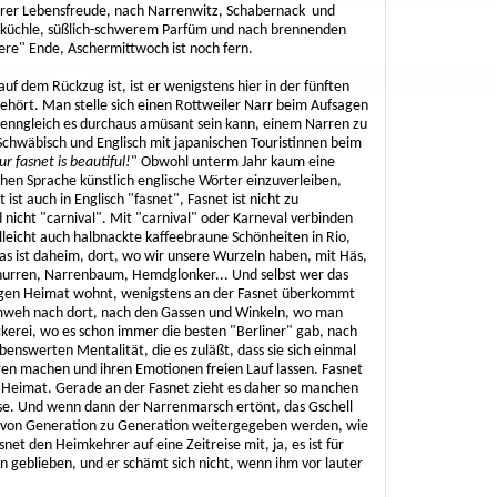
urer Lebensfreude, nach Narrenwitz, Schabernack und
küchle, süßlich-schwerem Parfüm und nach brennenden
tere" Ende, Aschermittwoch ist noch fern.
 auf dem Rückzug ist, ist er wenigstens hier in der fünften
gehört. Man stelle sich einen Rottweiler Narr beim Aufsagen
wenngleich es durchaus amüsant sein kann, einem Narren zu
Schwäbisch und Englisch mit japanischen Touristinnen beim
ur fasnet is beautiful!
" Obwohl unterm Jahr kaum eine
hen Sprache künstlich englische Wörter einzuverleiben,
 ist auch in Englisch "fasnet", Fasnet ist nicht zu
 nicht "carnival". Mit "carnival" oder Karneval verbinden
lleicht auch halbnackte kaffeebraune Schönheiten in Rio,
s ist daheim, dort, wo wir unsere Wurzeln haben, mit Häs,
urren, Narrenbaum, Hemdglonker... Und selbst wer das
tigen Heimat wohnt, wenigstens an der Fasnet überkommt
eimweh nach dort, nach den Gassen und Winkeln, wo man
ckerei, wo es schon immer die besten "Berliner" gab, nach
enswerten Mentalität, die es zuläßt, dass sie sich einmal
ren machen und ihren Emotionen freien Lauf lassen. Fasnet
ie Heimat. Gerade an der Fasnet zieht es daher so manchen
. Und wenn dann der Narrenmarsch ertönt, das Gschell
ie von Generation zu Generation weitergegeben werden, wie
et den Heimkehrer auf eine Zeitreise mit, ja, es ist für
n geblieben, und er schämt sich nicht, wenn ihm vor lauter