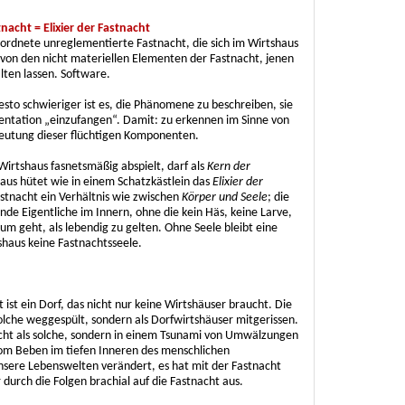
nacht = Elixier der Fastnacht
ngeordnete unreglementierte Fastnacht, die sich im Wirtshaus
t von den nicht materiellen Elementen der Fastnacht, jenen
lten lassen. Software.
 desto schwieriger ist es, die Phänomene zu beschreiben, sie
entation „einzufangen“. Damit: zu erkennen im Sinne von
utung dieser flüchtigen Komponenten.
 Wirtshaus fasnetsmäßig abspielt, darf als
Kern der
us hütet wie in einem Schatzkästlein das
Elixier
der
stnacht ein Verhältnis wie zwischen
Körper und Seele
; die
ende Eigentliche im Innern, ohne die kein Häs, keine Larve,
um geht, als lebendig zu gelten. Ohne Seele bleibt eine
tshaus keine Fastnachtsseele.
 ist ein Dorf, das nicht nur keine Wirtshäuser braucht. Die
olche weggespült, sondern als Dorfwirtshäuser mitgerissen.
cht als solche, sondern in einem Tsunami von Umwälzungen
vom Beben im tiefen Inneren des menschlichen
ere Lebenswelten verändert, es hat mit der Fastnacht
r durch die Folgen brachial auf die Fastnacht aus.