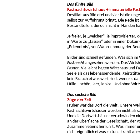
Das fünfte Bild
Fastnachtswirtshaus + immaterielle Fast
Destillat aus Bild drei und vier ist die u
selbst zur Aufführung bringt. Die Rede is
Bestandteilen, die sich nicht in Händen ha
Je freier, je „weicher“, je improvisierter,
in Worte zu „fassen“ oder in einer Dokum
„Erkenntnis“, von Wahrnehmung der Bede
Bilder sind schnell gefunden. Was sich im
Fastnacht
angesehen werden. Das Wirtsha
Fasnet.
Vielleicht hegen Wirtshaus und Fa
Seele als das lebensspendende, geiststift
kein Brauch etwas wert sind, wenn es dar
Hülle – schön, leer, leblos. Und ohne Wir
Das sechste Bild
Züge der Zeit
Früher war das Dorf die Welt. Unsere Welt
Fastnachtswirtshäuser werden nicht als s
Und die Dorfwirtshäuser verschwinden ni
an der Oberfläche der Gesellschaft, der 
Zusammenlebens herrührt. Was immer uns
nicht eigentlich etwas zu tun, strahlt abe