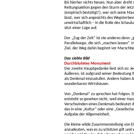
Bis hierher nichts Neues. Nun aber dreht
Rettungsaktion gegen den Sturm der Jetz
(empirisch bestätigt!), wer sich seine
lässt, wer sich angesichts des Wegsterbens
unwirtschaftlich – in die Rolle des Schau
sitzt einer Lüge auf.
Der „Zug der Zeit“ ist nie anderes denn
Parallelwege, die sich „machen lassen“. In 
Ziel, der Weg dahin beginnt vor Marschbe
Das siebte Bild
Durchblutetes Monument
Der zweite Hauptgedanke liest sich so: J
Äußeren, ist aufgrund seiner Bedeutung f
als Denkmal einzustufen. Andere haben A
wunderbaren Wirtshäuser.
Von „Denkmal“ zu sprechen hat Folgen. D
entsteht so gesehen nicht, weil einer Han
Verschwinden eines Denkmals bedeutet d
das in eine „Kultur“ oder eine „Gesellscha
Aufgabe der Allgemeinheit.
Die kleine wilde Zusammenstellung von Eig
anzudeuten, was es zu schützen gilt und