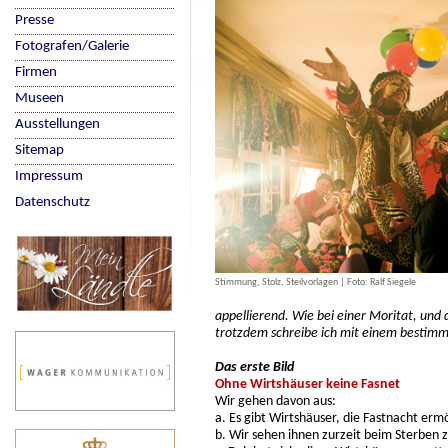
Presse
Fotografen/Galerie
Firmen
Museen
Ausstellungen
Sitemap
Impressum
Datenschutz
Stimmung, Stolz, Steilvorlagen | Foto: Ralf Siegele
appellierend. Wie bei einer Moritat, und 
trotzdem schreibe ich mit einem bestimm
Das erste Bild
Ohne Wirtshäuser keine Fasnet
Wir gehen davon aus:
a. Es gibt Wirtshäuser, die Fastnacht erm
b. Wir sehen ihnen zurzeit beim Sterben z