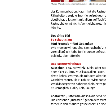
Musik, Maschger, Menschenfreunde | Foto: Petra Grünwa
der Kommunikation. Kaum hat die Fastnac
Fähigkeiten, soziale Energie aufzubauen u
deutlicher, alles geht mit allem auf Tuchf
Fastnacht kennt nichts Vergleichbares, ni
könnte.
Das dritte Bild
So schaut’s aus
Fünf Freunde – fünf Gedanken
Wie müssen wir uns eine Fastnachtsbaiz,
vorstellen? Ich habe fünf Freunde befragt.
objektiv, aber effektiv.
Das Fasnetswirtshaus
Aussehen.
Eng. Schwitzig. Klein, aber nic
aber nicht zu laut. Musik aus allen Ecke
desto lieber. Wärme, die mit dem Alter k
Geschirr: robust. Flair: robust. Wirt: rob
Waldkindergarten daherwackelt, ertrage
=>
unmöglich: Halle, Zelt, Lounge
Charakter
.
„Kittel rab und los und scho b
Die erlesenen „Insassen“ geben dem Wirts
ferner in den Mauern gespeichert. Es riec