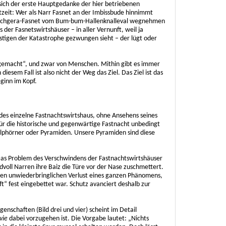
 sich der erste Hauptgedanke der hier betriebenen
tzeit: Wer als Narr Fasnet an der Imbissbude hinnimmt
 Maschgera-Fasnet vom Bum-bum-Hallenknalleval wegnehmen
 der Fasnetswirtshäuser – in aller Vernunft, weil ja
lustigen der Katastrophe gezwungen sieht – der lügt oder
 „gemacht“, und zwar von Menschen. Mithin gibt es immer
diesem Fall ist also nicht der Weg das Ziel. Das Ziel ist das
ginn im Kopf.
edes einzelne Fastnachtswirtshaus, ohne Ansehens seines
ür die historische und gegenwärtige Fastnacht unbedingt
lphörner oder Pyramiden. Unsere Pyramiden sind diese
as Problem des Verschwindens der Fastnachtswirtshäuser
dvoll Narren ihre Baiz die Türe vor der Nase zuschmettert.
en unwiederbringlichen Verlust eines ganzen Phänomens,
ft“ fest eingebettet war. Schutz avanciert deshalb zur
enschaften (Bild drei und vier) scheint im Detail
wie
dabei vorzugehen ist. Die Vorgabe lautet: „Nichts