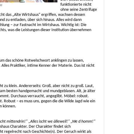
funktionierte nicht
ld
ohne seine Zentrifuge
ht das „Alte Wirtshaus“ ergriffen, wachsen dessen
nd zu entladen, über sich hinaus. Alles wird dann
ühlung – zur Fastnacht im Wirtshaus. Wichtig ist: Die
chts, was die Leistungen dieser Institution übernehmen
 um das schöne Rotwelschwort anklingen zu lassen,
 Alles Praktiker, intime Kenner der Materie. Das ist nicht
ht zu klein. Andererseits: Groß, aber nicht zu groß. Laut,
n, am besten handgemacht und mundgeblasen. Alt, je älter
ommt. Durchaus verraucht, angegilbt. Möbel: robust.
ust. Robust – es muss uns, gegen die die Wilde Jagd wie ein
n können.
ischt mittendrin!“ „Alles ischt we älleweil!“ „We d homm!“
haus Charakter. Der Charakter findet sich
ht regelrecht nach Geschichte(n). Der Geruch wirkt als