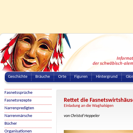
Geschichte
Bräuche
Orte
Figuren
Hintergrund
Glo
Fasnetssprüche
Rettet die Fasnetswirtshäus
Fasnetsrezepte
Einladung an die Waghalsigen
Narrenpredigten
Narrenmärsche
von Christof Heppeler
Bücher
Organisationen