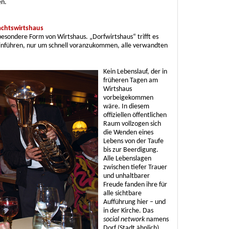
en.
achtswirtshaus
besondere Form von Wirtshaus. „Dorfwirtshaus“ trifft es
einführen, nur um schnell voranzukommen, alle verwandten
Kein Lebenslauf, der in
früheren Tagen am
Wirtshaus
vorbeigekommen
wäre. In diesem
offiziellen öffentlichen
Raum vollzogen sich
die Wenden eines
Lebens von der Taufe
bis zur Beerdigung.
Alle Lebenslagen
zwischen tiefer Trauer
und unhaltbarer
Freude fanden ihre für
alle sichtbare
Aufführung hier – und
in der Kirche. Das
social network
namens
Dorf (Stadt ähnlich)