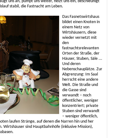
ugt uns an, pumpt uns weiter, heizt uns ein, beschleunigt
islauf stabil, die Fastnacht am Leben.
Das Fasnetswirtshaus
bildet einen Knoten in
einem Netz von
Wirtshäusern, diese
wieder vernetzt mit
den
fastnachtsrelevanten
Orten der Straße, der
Häuser, Stuben, Säle ...
Und deren
Nebenschauplätze. Zur
Abgrenzung: Im Saal
herrscht eine andere
Welt. Die Straße und
die Gasse sind
verwandt – noch
öffentlicher, weniger
konzentriert; private
Stuben sind verwandt
– weniger öffentlich,
noten laufen Stränge, auf denen die Narren hin und her
. Wirtshäuser sind Hauptbahnhöfe (inklusive Mission),
sbasen.