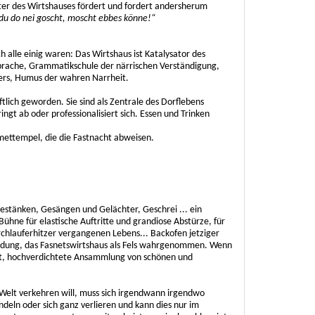
ter des Wirtshauses fördert und fordert andersherum
u do nei goscht, moscht ebbes könne!“
ich alle einig waren: Das Wirtshaus ist Katalysator des
Sprache, Grammatikschule der närrischen Verständigung,
ers, Humus der wahren Narrheit.
tlich geworden. Sie sind als Zentrale des Dorflebens
ngt ab oder professionalisiert sich. Essen und Trinken
ettempel, die die Fastnacht abweisen.
estänken, Gesängen und Gelächter, Geschrei ... ein
Bühne für elastische Auftritte und grandiose Abstürze, für
hlauferhitzer vergangenen Lebens... Backofen jetziger
randung, das Fasnetswirtshaus als Fels wahrgenommen. Wenn
at, hochverdichtete Ansammlung von schönen und
Welt verkehren will, muss sich irgendwann irgendwo
deln oder sich ganz verlieren und kann dies nur im