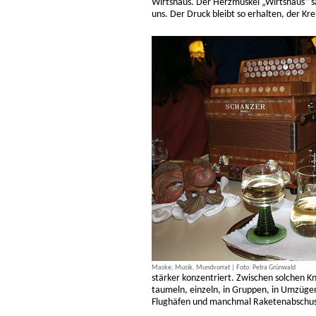
Wirtshaus. Der Herzmuskel „Wirtshaus“ sa
uns. Der Druck bleibt so erhalten, der Kre
Maske, Musik, Mundvorrat | Foto: Petra Grünwald
stärker konzentriert. Zwischen solchen K
taumeln, einzeln, in Gruppen, in Umzügen
Flughäfen und manchmal Raketenabschus