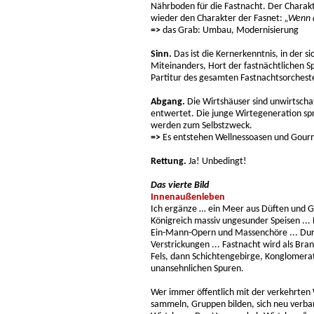
Nährboden für die Fastnacht. Der Charak
wieder den Charakter der Fasnet:
„Wenn d
=>
das Grab: Umbau, Modernisierung
Sinn.
Das ist die Kernerkenntnis, in der s
Miteinanders, Hort der fastnächtlichen 
Partitur des gesamten Fastnachtsorchest
Abgang.
Die Wirtshäuser sind unwirtschaf
entwertet. Die junge Wirtegeneration spri
werden zum Selbstzweck.
=>
Es entstehen Wellnessoasen und Gourm
Rettung.
Ja! Unbedingt!
Das vierte Bild
Innenaußenleben
Ich ergänze … ein Meer aus Düften und G
Königreich massiv ungesunder Speisen ... 
Ein-Mann-Opern und Massenchöre ... Durc
Verstrickungen ... Fastnacht wird als B
Fels, dann Schichtengebirge, Konglomer
unansehnlichen Spuren.
Wer immer öffentlich mit der verkehrten 
sammeln, Gruppen bilden, sich neu verban