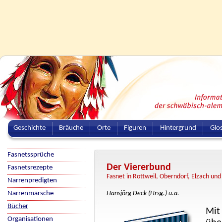
Geschichte
Bräuche
Orte
Figuren
Hintergrund
Glo
Fasnetssprüche
Der Viererbund
Fasnetsrezepte
Fasnet in Rottweil, Oberndorf, Elzach un
Narrenpredigten
Narrenmärsche
Hansjörg Deck (Hrsg.) u.a.
Bücher
Mit
Organisationen