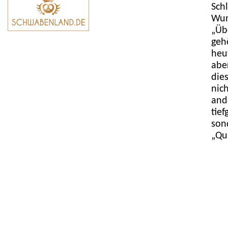
Sch
Wun
„Üb
geh
heu
abe
die
nich
ande
tie
son
„Qu