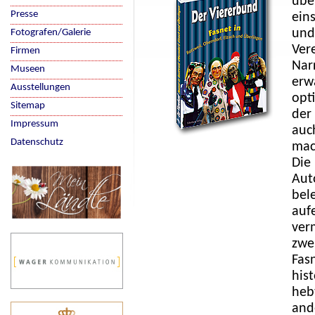
über
Presse
ein
und
Fotografen/Galerie
Ver
Firmen
Nar
Museen
erw
Ausstellungen
opt
Sitemap
der
Impressum
auc
Datenschutz
mac
Die
Aut
bel
auf
verm
zwe
Fas
his
heb
and