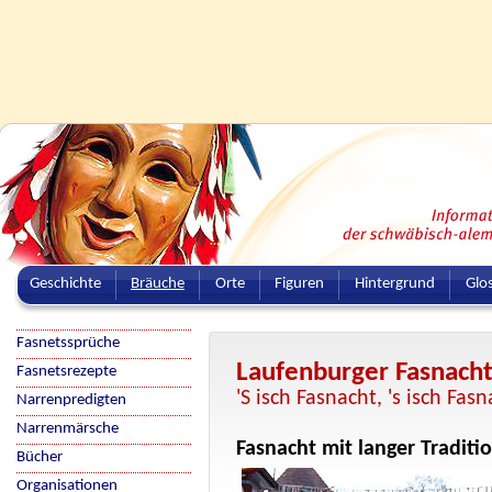
Geschichte
Bräuche
Orte
Figuren
Hintergrund
Glo
Fasnetssprüche
Laufenburger Fasnach
Fasnetsrezepte
'S isch Fasnacht, 's isch Fas
Narrenpredigten
Narrenmärsche
Fasnacht mit langer Traditi
Bücher
Organisationen