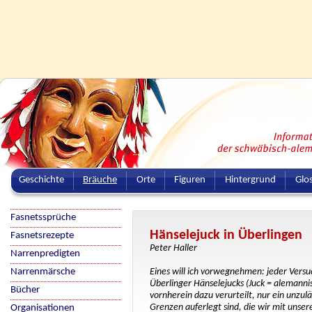
Geschichte
Bräuche
Orte
Figuren
Hintergrund
Glo
Fasnetssprüche
Hänselejuck in Überlingen
Fasnetsrezepte
Peter Haller
Narrenpredigten
Narrenmärsche
Eines will ich vorwegnehmen: jeder Versu
Überlinger Hänselejucks (Juck = alemannis
Bücher
vornherein dazu verurteilt, nur ein unzul
Grenzen auferlegt sind, die wir mit unser
Organisationen