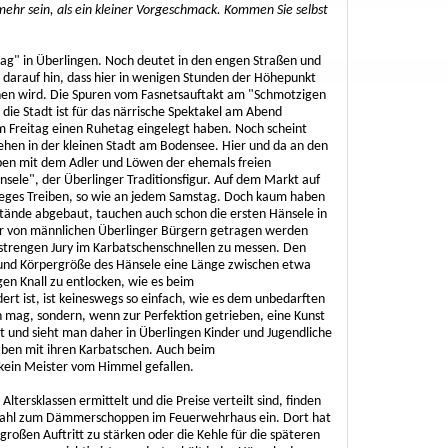
ehr sein, als ein kleiner Vorgeschmack. Kommen Sie selbst
ag" in Überlingen. Noch deutet in den engen Straßen und
 darauf hin, dass hier in wenigen Stunden der Höhepunkt
hen wird. Die Spuren vom Fasnetsauftakt am "Schmotzigen
die Stadt ist für das närrische Spektakel am Abend
 Freitag einen Ruhetag eingelegt haben. Noch scheint
ehen in der kleinen Stadt am Bodensee. Hier und da an den
ben mit dem Adler und Löwen der ehemals freien
sele", der Überlinger Traditionsfigur. Auf dem Markt auf
 reges Treiben, so wie an jedem Samstag. Doch kaum haben
Stände abgebaut, tauchen auch schon die ersten Hänsele in
ur von männlichen Überlinger Bürgern getragen werden
r strengen Jury im Karbatschenschnellen zu messen. Den
er und Körpergröße des Hänsele eine Länge zwischen etwa
gen Knall zu entlocken, wie es beim
ert ist, ist keineswegs so einfach, wie es dem unbedarften
n mag, sondern, wenn zur Perfektion getrieben, eine Kunst
rt und sieht man daher in Überlingen Kinder und Jugendliche
Üben mit ihren Karbatschen. Auch beim
h kein Meister vom Himmel gefallen.
tersklassen ermittelt und die Preise verteilt sind, finden
r Zahl zum Dämmerschoppen im Feuerwehrhaus ein. Dort hat
roßen Auftritt zu stärken oder die Kehle für die späteren