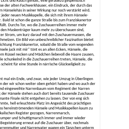
 Licht und Rauch gehüllt, eine geradezu gespenstisch
sse der alten Fachwerkhäuser, ein Eindruck, der durch das
em Hänselehäs in seiner Wirkung nur noch verstärkt wird.
t jeder neuen Musikkapelle, die sich mit ihrem Hänsele-
 Bald ist schon die ganze Straße bis zum Franziskanertor
füllt. Durchs Tor, wo die Zuschauerreihen immer mehr
für den Maskenträger kaum mehr zu überschauen sind,
rter Strom, um kurz darauf mit den Zuschauermassen, die
elzen. Ein Bild von unbeschreiblicher Faszination bietet
Richtung Franziskanertor, sobald die Straße vom wogenden
sele juck mit mir" tönt es an allen Ecken, Hänsele, die
rem Rüssel necken und Mädchen liebevoll die Haare zausen,
die schunkelnd in die Zuschauerreihen treten, Hänsele, die
cheint für eine Stunde in närrische Glückseligkeit zu
t mal ein Ende, und zwar, wie jeder Umzug in Überlingen
von der wir schon weiter oben gehört haben und wo auch der
 und eingeweihte Narrenbaum vom Regiment der Narren
g der Hänsele stehen auch dort bereits tausende Zuschauer
inante Finale nicht entgehen zu lassen. Der von eng sich
e, hell erleuchtete Platz im Angesicht des prächtigen
ass hereinströmenden Hänsele und Musikkapellen kaum zu
kalischen Register gezogen, Narrenmarsch,
egumper und Schuttigmarsch immer und immer wieder
 Begeisterung erneut auf die Zuschauer über, nochmals
 Narrenmutter und Narrenvater wagen ein Tänzchen unterm