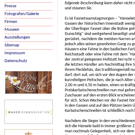
folgende Beschreibung kann daher nicht m
Presse
und staunen Sie.
Fotografen/Galerie
Es ist Fasnetssamstagmorgen – "Hänselet
Firmen
Gassen der historischen Innenstadt wenig
der Überlinger Fasnet über die Bühne ge
Museen
Dunschtig" sind weitgehend beseitigt und 
Ausstellungen
gerüstet, nachdem die meisten Narren am
jedoch alles seinen gewohnten Gang zu g
Sitemap
Häusern eine Fahne in den badischen Far
Impressum
Reichsstadt oder eine Fahne mit dem "Hän
der zentral gelegenen Hofstatt herrscht
Datenschutz
die letzten Händler am Nachmittag ihre 
ihrem Flecklehäs, das traditionsgemäß n
darf, dort auf, um sich vor den Augen de
kurzstieligen Peitschen, die je nach Alt
2,00 m und 4,50 m haben, einen so kräfti
Preiskarbatschenschnellen nun mal geford
Zuschauer auf den ersten Blick erscheine
für sich. Schon Wochen vor der Fasnet hö
in den Gassen und auf den Plätzen beim 
Karbatschenschnellen ist schließlich noc
Nachdem die Sieger in den verschiedenen Al
sich die Hänsele bald in immer größere
man nochmals Gelegenheit, sich vor dem g