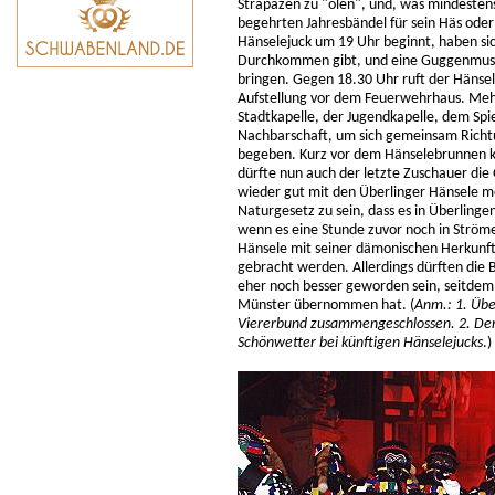
Strapazen zu "ölen", und, was mindestens
begehrten Jahresbändel für sein Häs ode
Hänselejuck um 19 Uhr beginnt, haben sic
Durchkommen gibt, und eine Guggenmusik 
bringen. Gegen 18.30 Uhr ruft der Hänse
Aufstellung vor dem Feuerwehrhaus. Mehr
Stadtkapelle, der Jugendkapelle, dem Sp
Nachbarschaft, um sich gemeinsam Richtu
begeben. Kurz vor dem Hänselebrunnen 
dürfte nun auch der letzte Zuschauer die 
wieder gut mit den Überlinger Hänsele me
Naturgesetz zu sein, dass es in Überlinge
wenn es eine Stunde zuvor noch in Strö
Hänsele mit seiner dämonischen Herkunft 
gebracht werden. Allerdings dürften die B
eher noch besser geworden sein, seitdem 
Münster übernommen hat. (
Anm.: 1. Übe
Viererbund zusammengeschlossen. 2. Der
Schönwetter bei künftigen Hänselejucks
.)