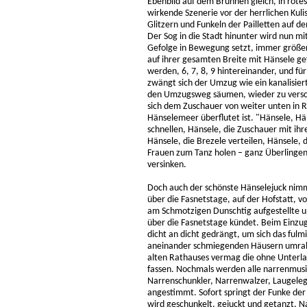
Ebenbild auf dem Brunnen gleich, in rotes
wirkende Szenerie vor der herrlichen Kuli
Glitzern und Funkeln der Pailletten auf d
Der Sog in die Stadt hinunter wird nun mi
Gefolge in Bewegung setzt, immer größer.
auf ihrer gesamten Breite mit Hänsele ge
werden, 6, 7, 8, 9 hintereinander, und 
zwängt sich der Umzug wie ein kanalisie
den Umzugsweg säumen, wieder zu verschm
sich dem Zuschauer von weiter unten in 
Hänselemeer überflutet ist. "Hänsele, Hän
schnellen, Hänsele, die Zuschauer mit ih
Hänsele, die Brezele verteilen, Hänsele, 
Frauen zum Tanz holen – ganz Überlingen s
versinken.
Doch auch der schönste Hänselejuck nimm
über die Fasnetstage, auf der Hofstatt, 
am Schmotzigen Dunschtig aufgestellte
über die Fasnetstage kündet. Beim Einzu
dicht an dicht gedrängt, um sich das fulm
aneinander schmiegenden Häusern umrahmt
alten Rathauses vermag die ohne Unterl
fassen. Nochmals werden alle narrenmusi
Narrenschunkler, Narrenwalzer, Laugel
angestimmt. Sofort springt der Funke der
wird geschunkelt, gejuckt und getanzt,