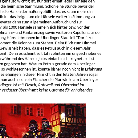
 genauso wichtig ist, nur dort erhält jeder Hänsele den
r die heimische Sammlung. Schon eine Stunde bevor der
h die Hallen dermaßen gefüllt, dass es kaum mehr ein
tut das ihrige, um die Hänsele weiter in Stimmung zu
levater dann zum allgemeinen Aufbruch und zur
 als 1000 Hänsele sammeln sich hinter bzw. vor der
ielmanns- und Fanfarenzug sowie weiteren Kapellen aus der
ng Hänselebrunnen im Überlinger Stadtteil "Dorf" zu
kommt die Kolonne zum Stehen. Beim Blick zum Himmel
Gewissheit haben, dass es Petrus auch in diesem Jahr
int. Denn es scheint seit Jahrzehnten ein ungeschriebenes
n während des Hänselejucks einfach nicht regnet, selbst
men gegossen hat. Warum Petrus gerade dem Überlinger
so wohlgesonnen ist, konnte bisher noch nicht in Erfahrung
eziehungen in dieser Hinsicht in den letzten Jahren sogar
nun auch noch ein Elzacher die Pfarrstelle am Überlinger
rlingen ist mit Elzach, Rottweil und Oberndorf im
 Verfasser übernimmt keine Garantie für anhaltendes