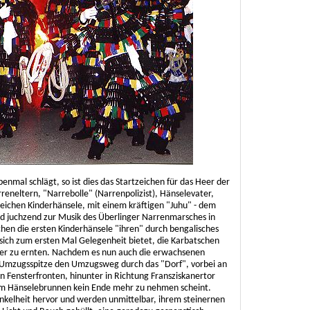
mal schlägt, so ist dies das Startzeichen für das Heer der
reneltern, "Narrebolle" (Narrenpolizist), Hänselevater,
eichen Kinderhänsele, mit einem kräftigen "Juhu" - dem
nd juchzend zur Musik des Überlinger Narrenmarsches in
hen die ersten Kinderhänsele "ihren" durch bengalisches
ich zum ersten Mal Gelegenheit bietet, die Karbatschen
uer zu ernten. Nachdem es nun auch die erwachsenen
ie Umzugsspitze den Umzugsweg durch das "Dorf", vorbei an
 Fensterfronten, hinunter in Richtung Fransziskanertor
am Hänselebrunnen kein Ende mehr zu nehmen scheint.
nkelheit hervor und werden unmittelbar, ihrem steinernen